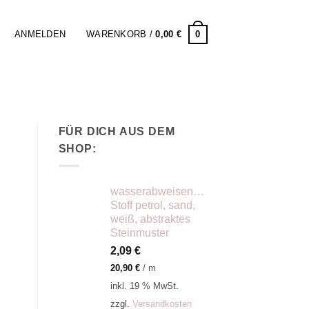
0
ANMELDEN
WARENKORB /
0,00
€
FÜR DICH AUS DEM
SHOP:
wasserabweisender
Stoff petrol, sand,
weiß, abstraktes
Steinmuster
2,09
€
20,90
€
/
m
inkl. 19 % MwSt.
zzgl.
Versandkosten