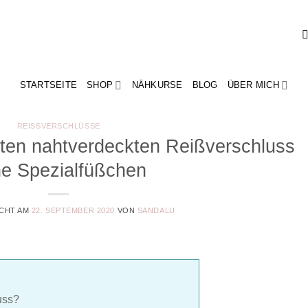
STARTSEITE
SHOP
NÄHKURSE
BLOG
ÜBER MICH
REISSVERSCHLÜSSE
kten nahtverdeckten Reißverschluss
e Spezialfüßchen
CHT AM
22. SEPTEMBER 2020
VON
SANDALU
uss?