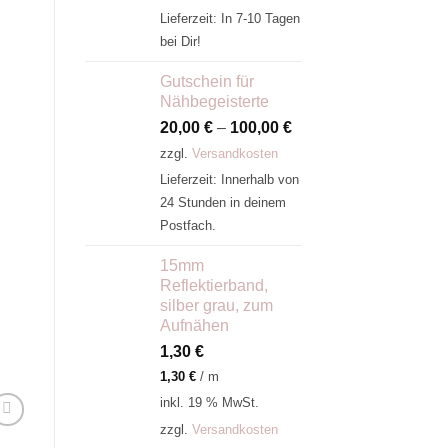
Lieferzeit:
In 7-10 Tagen
bei Dir!
Gutschein für
Nähbegeisterte
20,00
€
–
100,00
€
zzgl.
Versandkosten
Lieferzeit:
Innerhalb von
24 Stunden in deinem
Postfach.
15mm
Reflektierband,
silber grau, zum
Aufnähen
1,30
€
1,30
€
/
m
inkl. 19 % MwSt.
zzgl.
Versandkosten