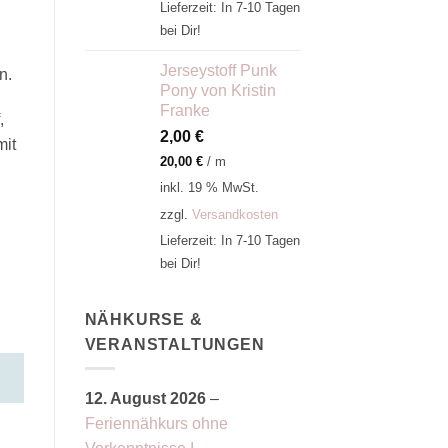
Lieferzeit:
In 7-10 Tagen
bei Dir!
Jerseystoff Punk
n.
Pony von Kristin
Franke
,
2,00
€
mit
20,00
€
/
m
inkl. 19 % MwSt.
zzgl.
Versandkosten
Lieferzeit:
In 7-10 Tagen
bei Dir!
NÄHKURSE &
VERANSTALTUNGEN
12. August 2026
–
Feriennähkurs ohne