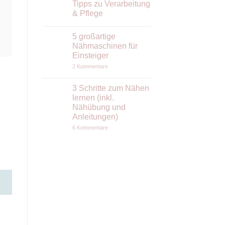
Tipps zu Verarbeitung
& Pflege
Keine
Kommentare
5 großartige
zu
Wollwalk
Nähmaschinen für
nähen:
Einsteiger
Der
ruhige
zu
2 Kommentare
Stoff
5
(nicht
großartige
nur)
Nähmaschinen
3 Schritte zum Nähen
für
für
Anfängerinnen
lernen (inkl.
Einsteiger
–
Nähübung und
Tipps
zu
Anleitungen)
Verarbeitung
zu
&
6 Kommentare
3
Pflege
Schritte
zum
Nähen
lernen
(inkl.
Nähübung
und
Anleitungen)