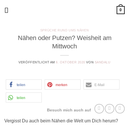
Zum
0
Inhalt
springen
SPRÜCHE RUND UMS NÄHEN
Nähen oder Putzen? Weisheit am
Mittwoch
VERÖFFENTLICHT AM
6. OKTOBER 2020
VON
SANDALU
teilen
merken
E-Mail
teilen
Besuch mich auch auf
Vergisst Du auch beim Nähen die Welt um Dich herum?