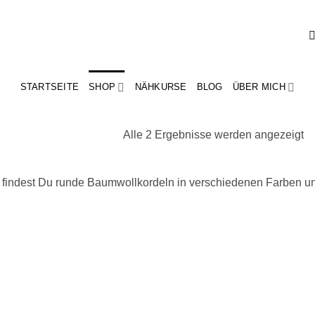
STARTSEITE
SHOP
NÄHKURSE
BLOG
ÜBER MICH
N
Alle 2 Ergebnisse werden angezeigt
Ak
so
 findest Du runde Baumwollkordeln in verschiedenen Farben u
Add to
Add
wishlist
wish