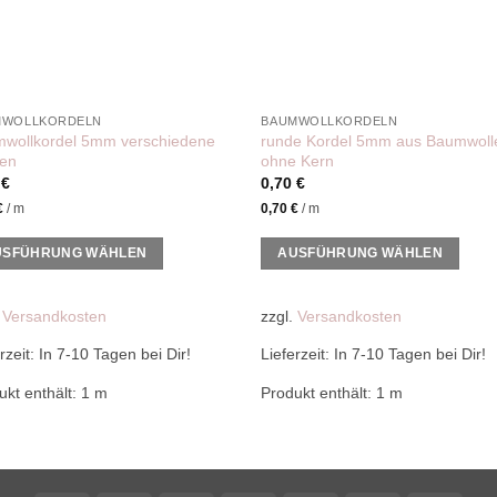
MWOLLKORDELN
BAUMWOLLKORDELN
wollkordel 5mm verschiedene
runde Kordel 5mm aus Baumwoll
en
ohne Kern
0
€
0,70
€
€
/
m
0,70
€
/
m
USFÜHRUNG WÄHLEN
AUSFÜHRUNG WÄHLEN
es
Dieses
ukt
Produkt
.
Versandkosten
zzgl.
Versandkosten
weist
rzeit:
In 7-10 Tagen bei Dir!
Lieferzeit:
In 7-10 Tagen bei Dir!
ere
mehrere
anten
Varianten
ukt enthält: 1
m
Produkt enthält: 1
m
auf.
Die
onen
Optionen
en
können