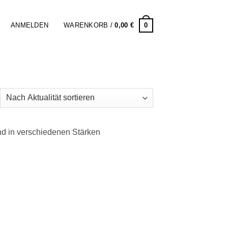
0
ANMELDEN
WARENKORB /
0,00
€
ach
tualität
rtiert
nd in verschiedenen Stärken
 to
list