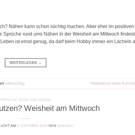
ich? Nähen kann schon süchtig machen. Aber eher im positiven
ge Sprüche rund ums Nähen In der Weisheit am Mittwoch findest
eben ist ernst genug, da darf beim Hobby immer ein Lächeln a
WEITERLESEN
→
ert
nähsüchtig
Hinterlasse einen Komme
SPRÜCHE RUND UMS NÄHEN
utzen? Weisheit am Mittwoch
LICHT AM
6. OKTOBER 2020
VON
SANDALU