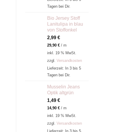
Tagen bei Dir.
Bio Jersey Stoff
Lanitulipa in blau
von Stoffonkel
2,99
€
29,90
€
/
m
inkl. 19 % MwSt.
zzgl.
Versandkosten
Lieferzeit:
In 3 bis 5
Tagen bei Dir.
Musselin Jeans
Optik altgrün
1,49
€
14,90
€
/
m
inkl. 19 % MwSt.
zzgl.
Versandkosten
Lieferzeit:
In 3 bis 5