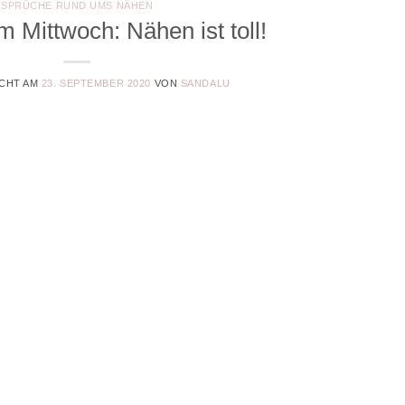
SPRÜCHE RUND UMS NÄHEN
m Mittwoch: Nähen ist toll!
CHT AM
23. SEPTEMBER 2020
VON
SANDALU