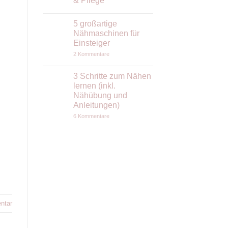
& Pflege
Keine
Kommentare
5 großartige
zu
Wollwalk
Nähmaschinen für
nähen:
Einsteiger
Der
ruhige
zu
2 Kommentare
Stoff
5
(nicht
großartige
nur)
Nähmaschinen
3 Schritte zum Nähen
für
für
Anfängerinnen
lernen (inkl.
Einsteiger
–
Nähübung und
Tipps
zu
Anleitungen)
Verarbeitung
zu
&
6 Kommentare
3
Pflege
Schritte
zum
Nähen
lernen
(inkl.
Nähübung
und
Anleitungen)
ntar