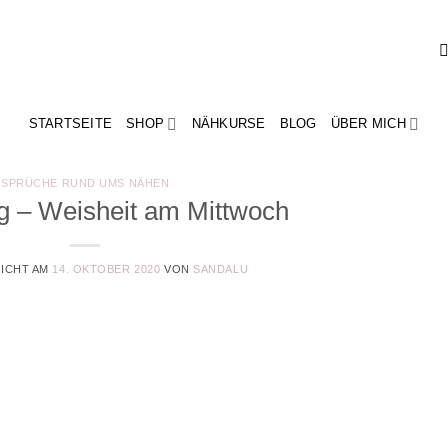
STARTSEITE
SHOP
NÄHKURSE
BLOG
ÜBER MICH
SPRÜCHE RUND UMS NÄHEN
g – Weisheit am Mittwoch
ICHT AM
14. OKTOBER 2020
VON
SANDALU