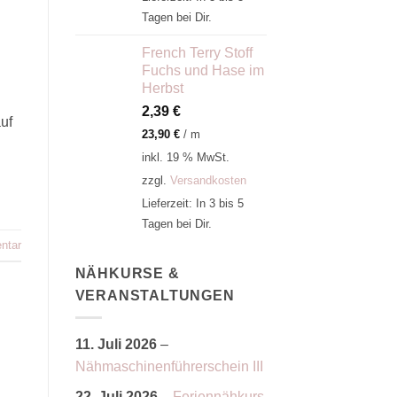
Tagen bei Dir.
French Terry Stoff
Fuchs und Hase im
Herbst
2,39
€
uf
23,90
€
/
m
inkl. 19 % MwSt.
zzgl.
Versandkosten
Lieferzeit:
In 3 bis 5
Tagen bei Dir.
ntar
NÄHKURSE &
VERANSTALTUNGEN
11. Juli 2026
–
Nähmaschinenführerschein III
22. Juli 2026
–
Feriennähkurs