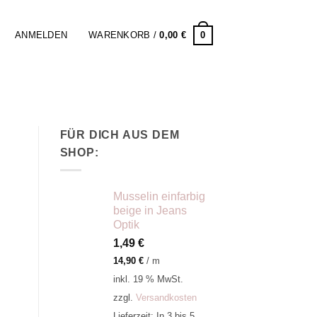
0
ANMELDEN
WARENKORB /
0,00
€
FÜR DICH AUS DEM
SHOP:
Musselin einfarbig
beige in Jeans
Optik
1,49
€
14,90
€
/
m
inkl. 19 % MwSt.
zzgl.
Versandkosten
Lieferzeit:
In 3 bis 5