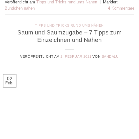
Veröffentlicht am
Tipps und Tricks rund ums Nähen
|
Markiert
Bündchen nähen
4
Kommentare
TIPPS UND TRICKS RUND UMS NÄHEN
Saum und Saumzugabe – 7 Tipps zum
Einzeichnen und Nähen
VERÖFFENTLICHT AM
2. FEBRUAR 2021
VON
SANDALU
02
Feb.