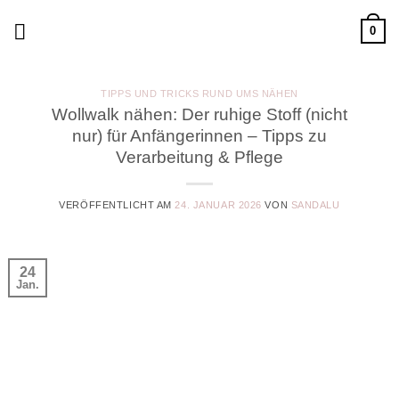
Zum
0
Inhalt
springen
TIPPS UND TRICKS RUND UMS NÄHEN
Wollwalk nähen: Der ruhige Stoff (nicht
nur) für Anfängerinnen – Tipps zu
Verarbeitung & Pflege
VERÖFFENTLICHT AM
24. JANUAR 2026
VON
SANDALU
24
Jan.