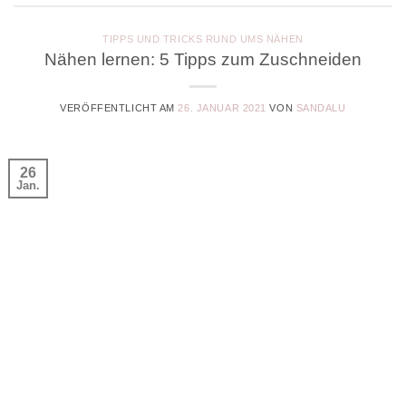
TIPPS UND TRICKS RUND UMS NÄHEN
Nähen lernen: 5 Tipps zum Zuschneiden
VERÖFFENTLICHT AM
26. JANUAR 2021
VON
SANDALU
26
Jan.