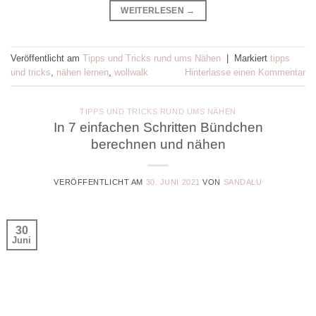
WEITERLESEN
→
Veröffentlicht am
Tipps und Tricks rund ums Nähen
|
Markiert
tipps
und tricks
,
nähen lernen
,
wollwalk
Hinterlasse einen Kommentar
TIPPS UND TRICKS RUND UMS NÄHEN
In 7 einfachen Schritten Bündchen
berechnen und nähen
VERÖFFENTLICHT AM
30. JUNI 2021
VON
SANDALU
30
Juni