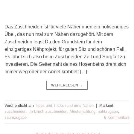
Das Zuschneiden ist für viele Näherinnen ein notwendiges
Übel, das nun mal zum Nähen dazugehört. Mit dem
Zuschneiden legst Du den Grundstein für dein
einzigartiges Nähprojekt, für guten Sitz und schönen Fall.
Es lohnt sich also beim Zuschneiden Zeit und Sorgfalt zu
investieren. Die Seitennaht deines Hosenbeins dreht sich
immer weg oder der Ärmel krabbelt […]
WEITERLESEN
→
Veröffentlicht am
Tipps und Tricks rund ums Nähen
|
Markiert
zuschneiden
,
im Bruch zuschneiden
,
Musterrichtung
,
nahtzugabe
,
saumzugabe
6
Kommentare
TIPPS UND TRICKS RUND UMS NÄHEN