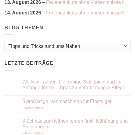
13. August 2026
–
Feriennähkurs ohne Vorkenntnisse II
14. August 2026
–
Feriennähkurs ohne Vorkenntnisse III
BLOG-THEMEN
Blog-
Themen
LETZTE BEITRÄGE
Wollwalk nähen: Der ruhige Stoff (nicht nur) für
Anfängerinnen – Tipps zu Verarbeitung & Pflege
Keine
Kommentare
5 großartige Nähmaschinen für Einsteiger
zu
Wollwalk
zu
2 Kommentare
nähen:
5
Der
großartige
ruhige
Nähmaschinen
3 Schritte zum Nähen lernen (inkl. Nähübung und
Stoff
für
(nicht
Anleitungen)
Einsteiger
nur)
für
zu
6 Kommentare