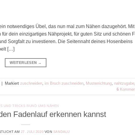
 ein notwendiges Übel, das nun mal zum Nähen dazugehört. Mit
ür dein einzigartiges Nähprojekt, für guten Sitz und schönen Fa
und Sorgfalt zu investieren. Die Seitennaht deines Hosenbeins
elt […]
WEITERLESEN
→
|
Markiert
zuschneiden
,
im Bruch zuschneiden
,
Musterrichtung
,
nahtzugabe
6
Kommen
PS UND TRICKS RUND UMS NÄHEN
 den Fadenlauf erkennen kannst
TLICHT AM
27. JULI 2020
VON
SANDALU