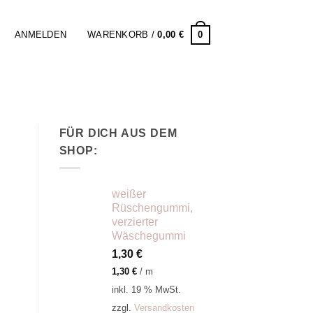
0
ANMELDEN
WARENKORB /
0,00
€
FÜR DICH AUS DEM
SHOP:
weißer
Rüschengummi,
verzierter
Wäschegummi
1,30
€
1,30
€
/
m
inkl. 19 % MwSt.
zzgl.
Versandkosten