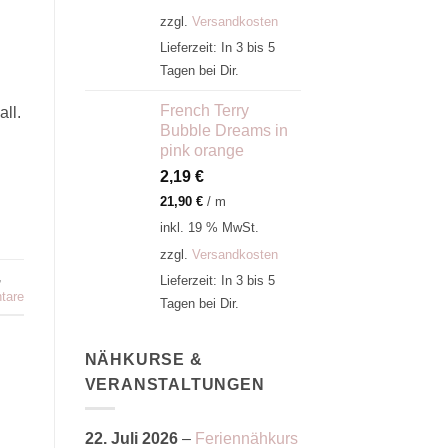
zzgl.
Versandkosten
Lieferzeit:
In 3 bis 5
Tagen bei Dir.
French Terry
ll.
Bubble Dreams in
pink orange
2,19
€
21,90
€
/
m
inkl. 19 % MwSt.
zzgl.
Versandkosten
,
Lieferzeit:
In 3 bis 5
tare
Tagen bei Dir.
NÄHKURSE &
VERANSTALTUNGEN
22. Juli 2026
–
Feriennähkurs