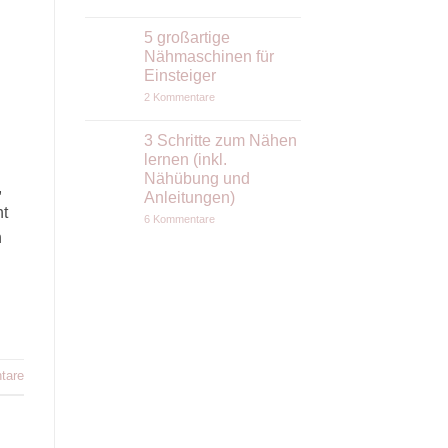
Keine
Kommentare
5 großartige
zu
Wollwalk
Nähmaschinen für
nähen:
Einsteiger
Der
ruhige
zu
2 Kommentare
Stoff
5
(nicht
großartige
nur)
Nähmaschinen
3 Schritte zum Nähen
für
für
Anfängerinnen
lernen (inkl.
Einsteiger
–
Nähübung und
Tipps
,
zu
Anleitungen)
Verarbeitung
ht
zu
&
6 Kommentare
3
Pflege
n
Schritte
zum
Nähen
lernen
(inkl.
Nähübung
und
Anleitungen)
tare