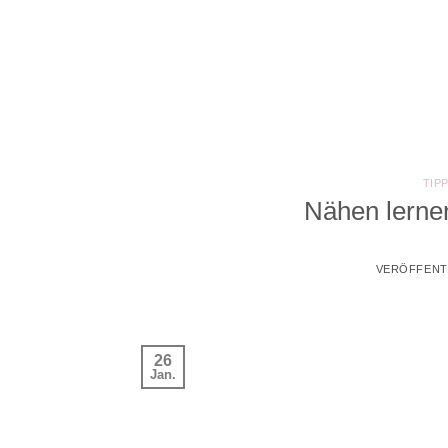
Zum
Inhalt
springen
TIP
Nähen lerne
VERÖFFENT
26
Jan.