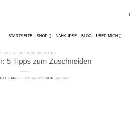
STARTSEITE
SHOP
NÄHKURSE
BLOG
ÜBER MICH
PS UND TRICKS RUND UMS NÄHEN
n: 5 Tipps zum Zuschneiden
LICHT AM
26. JANUAR 2021
VON
SANDALU