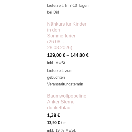
Lieferzeit:
In 7-10 Tagen
bei Dir!
Nähkurs für Kinder
in den
Sommerferien
(26.08. -
28.08.2026)
129,00
€
–
144,00
€
inkl. MwSt.
Lieferzeit:
zum
gebuchten
Veranstaltungstermin
Baumwollpopeline
Anker Sterne
dunkelblau
1,39
€
13,90
€
/
m
inkl. 19 % MwSt.