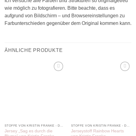
Ich versuche alle Farben und Strukturen so originalgetreu
wie möglich zu fotografieren. Bitte beachte, dass es
aufgrund von Bildschirm – und Browsereinstellungen zu
Farbunterschieden gegenüber dem Original kommen kann.
ÄHNLICHE PRODUKTE
Add to
Add to
wishlist
wishlist
STOFFE VON KRISTIN FRANKE - DER PINKE KNOPF
STOFFE VON KRISTIN FRANKE - DER PINKE KNOPF
Jersey „Sag es durch die
Jerseystoff Rainbow Hearts