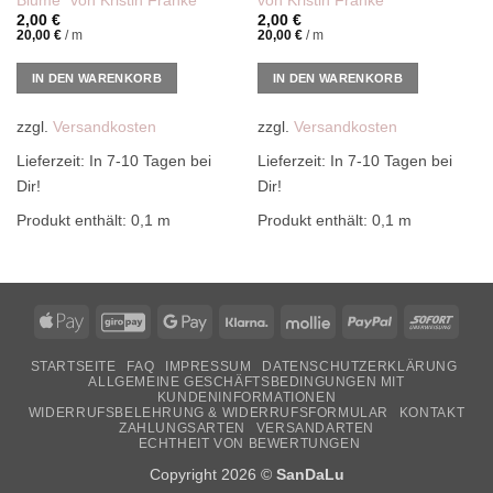
Blume“ von Kristin Franke
von Kristin Franke
2,00
€
2,00
€
20,00
€
/
m
20,00
€
/
m
IN DEN WARENKORB
IN DEN WARENKORB
zzgl.
Versandkosten
zzgl.
Versandkosten
Lieferzeit:
In 7-10 Tagen bei
Lieferzeit:
In 7-10 Tagen bei
Dir!
Dir!
Produkt enthält: 0,1
m
Produkt enthält: 0,1
m
Apple
GiroPay
Google
Klarna
Mollie
PayPal
Sofor
Pay
Pay
STARTSEITE
FAQ
IMPRESSUM
DATENSCHUTZERKLÄRUNG
ALLGEMEINE GESCHÄFTSBEDINGUNGEN MIT
KUNDENINFORMATIONEN
WIDERRUFSBELEHRUNG & WIDERRUFSFORMULAR
KONTAKT
ZAHLUNGSARTEN
VERSANDARTEN
ECHTHEIT VON BEWERTUNGEN
Copyright 2026 ©
SanDaLu