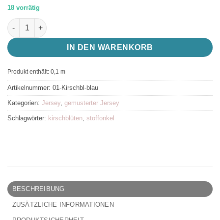
18 vorrätig
Stoffonkel Bio Jersey Kirschblüten blau, GOTS zertifiziert Men
IN DEN WARENKORB
Produkt enthält: 0,1
m
Artikelnummer:
01-Kirschbl-blau
Kategorien:
Jersey
,
gemusterter Jersey
Schlagwörter:
kirschblüten
,
stoffonkel
BESCHREIBUNG
ZUSÄTZLICHE INFORMATIONEN