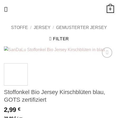
Zum
0
Inhalt
springen
STOFFE
/
JERSEY
/
GEMUSTERTER JERSEY
FILTER
Add to
wishlist
Stoffonkel Bio Jersey Kirschblüten blau,
GOTS zertifiziert
2,99
€
29,90
€
/
m