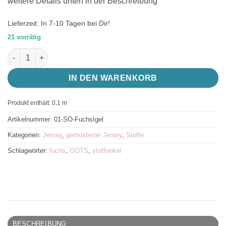
weitere Details unten in der Beschreibung
Lieferzeit:
In 7-10 Tagen bei Dir!
21 vorrätig
Bio Stoff Fuchs und Igel von Stoffonkel, GOTS zertifizierter Je
IN DEN WARENKORB
Produkt enthält: 0,1
m
Artikelnummer:
01-SO-FuchsIgel
Kategorien:
Jersey
,
gemusterter Jersey
,
Stoffe
Schlagwörter:
fuchs
,
GOTS
,
stoffonkel
BESCHREIBUNG