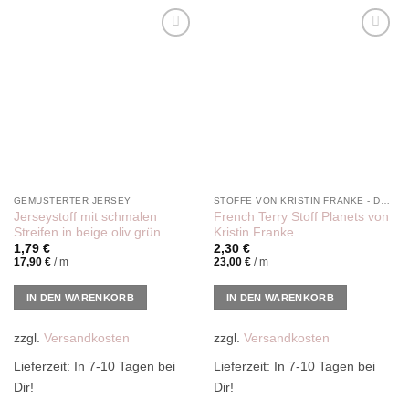
Add to
Add to
wishlist
wishlist
GEMUSTERTER JERSEY
STOFFE VON KRISTIN FRANKE - DER PINKE KNOPF
Jerseystoff mit schmalen
French Terry Stoff Planets von
Streifen in beige oliv grün
Kristin Franke
1,79
€
2,30
€
17,90
€
/
m
23,00
€
/
m
IN DEN WARENKORB
IN DEN WARENKORB
zzgl.
Versandkosten
zzgl.
Versandkosten
Lieferzeit:
In 7-10 Tagen bei
Lieferzeit:
In 7-10 Tagen bei
Dir!
Dir!