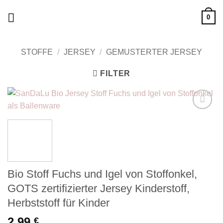
Zum
0
Inhalt
springen
STOFFE
/
JERSEY
/
GEMUSTERTER JERSEY
FILTER
Add to
wishlist
Bio Stoff Fuchs und Igel von Stoffonkel,
GOTS zertifizierter Jersey Kinderstoff,
Herbststoff für Kinder
2,99
€