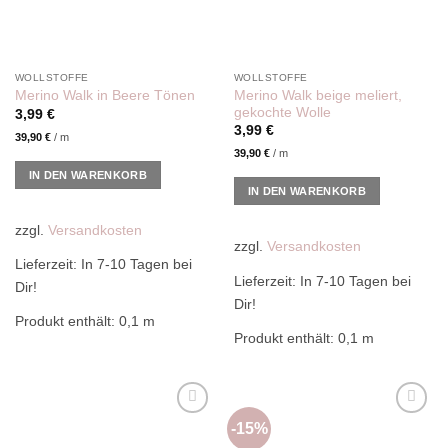
WOLLSTOFFE
WOLLSTOFFE
Merino Walk beige meliert,
Merino Walk in Beere Tönen
gekochte Wolle
3,99
€
3,99
€
39,90
€
/
m
39,90
€
/
m
IN DEN WARENKORB
IN DEN WARENKORB
zzgl.
Versandkosten
zzgl.
Versandkosten
Lieferzeit:
In 7-10 Tagen bei
Lieferzeit:
In 7-10 Tagen bei
Dir!
Dir!
Produkt enthält: 0,1
m
Produkt enthält: 0,1
m
-15%
Add to
Add to
wishlist
wishlist