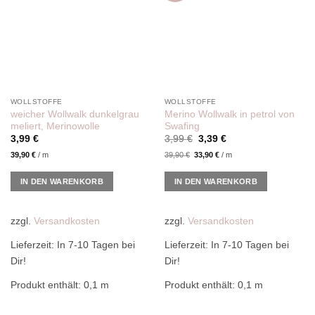
WOLLSTOFFE
WOLLSTOFFE
weicher Wollwalk dunkelgrau
Merino Wollwalk in petrol von
meliert, Merinowolle
Swafing
Ursprünglicher
Aktueller
3,99
€
3,99
€
3,39
€
Preis
Preis
39,90
€
/
m
39,90
€
33,90
€
/
m
war:
ist:
3,99 €
3,39 €.
IN DEN WARENKORB
IN DEN WARENKORB
zzgl.
Versandkosten
zzgl.
Versandkosten
Lieferzeit:
In 7-10 Tagen bei
Lieferzeit:
In 7-10 Tagen bei
Dir!
Dir!
Produkt enthält: 0,1
m
Produkt enthält: 0,1
m