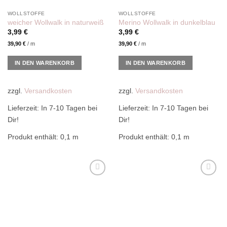
WOLLSTOFFE
WOLLSTOFFE
weicher Wollwalk in naturweiß
Merino Wollwalk in dunkelblau
3,99
€
3,99
€
39,90
€
/
m
39,90
€
/
m
IN DEN WARENKORB
IN DEN WARENKORB
zzgl.
Versandkosten
zzgl.
Versandkosten
Lieferzeit:
In 7-10 Tagen bei
Lieferzeit:
In 7-10 Tagen bei
Dir!
Dir!
Produkt enthält: 0,1
m
Produkt enthält: 0,1
m
Add to
Add to
wishlist
wishlist