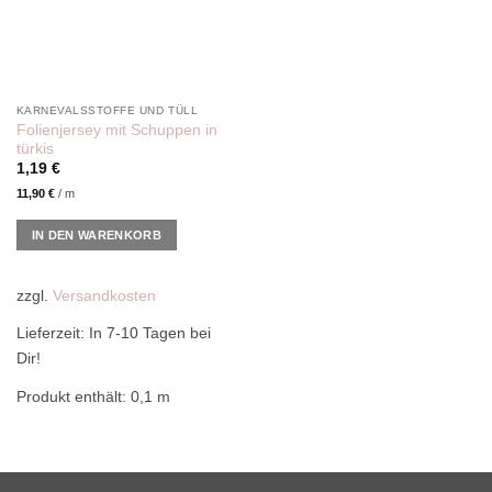
KARNEVALSSTOFFE UND TÜLL
Folienjersey mit Schuppen in
türkis
1,19
€
11,90
€
/
m
IN DEN WARENKORB
zzgl.
Versandkosten
Lieferzeit:
In 7-10 Tagen bei
Dir!
Produkt enthält: 0,1
m