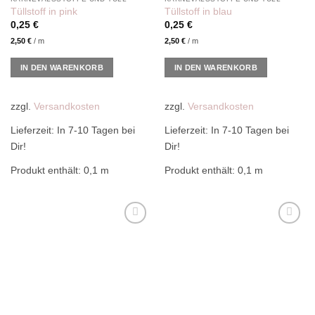
Tüllstoff in pink
Tüllstoff in blau
0,25
€
0,25
€
2,50
€
/
m
2,50
€
/
m
IN DEN WARENKORB
IN DEN WARENKORB
zzgl.
Versandkosten
zzgl.
Versandkosten
Lieferzeit:
In 7-10 Tagen bei
Lieferzeit:
In 7-10 Tagen bei
Dir!
Dir!
Produkt enthält: 0,1
m
Produkt enthält: 0,1
m
Add to
Add to
wishlist
wishlist