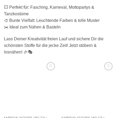
💥 Perfekt für: Fasching, Karneval, Mottopartys &
Tanzkostüme
🎨 Bunte Vielfalt: Leuchtende Farben & tolle Muster
✂️ Ideal zum Nähen & Basteln
Lass Deiner Kreativität freien Lauf und sichere Dir die
schönsten Stoffe für die jecke Zeit! Jetzt stöbern &
losnähen! 🎉🎭
Add to
Add to
wishlist
wishlist
KARNEVALSSTOFFE UND TÜLL
KARNEVALSSTOFFE UND TÜLL