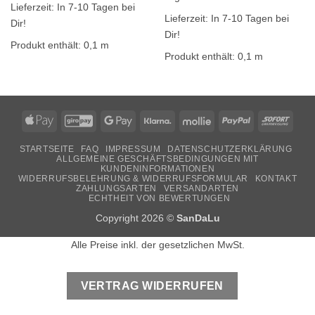
Lieferzeit:
In 7-10 Tagen bei
Lieferzeit:
In 7-10 Tagen bei
Dir!
Dir!
Produkt enthält: 0,1
m
Produkt enthält: 0,1
m
Apple
GiroPay
Google
Klarna
Mollie
PayPal
Sofor
Pay
Pay
STARTSEITE
FAQ
IMPRESSUM
DATENSCHUTZERKLÄRUNG
ALLGEMEINE GESCHÄFTSBEDINGUNGEN MIT
KUNDENINFORMATIONEN
WIDERRUFSBELEHRUNG & WIDERRUFSFORMULAR
KONTAKT
ZAHLUNGSARTEN
VERSANDARTEN
ECHTHEIT VON BEWERTUNGEN
Copyright 2026 ©
SanDaLu
Alle Preise inkl. der gesetzlichen MwSt.
VERTRAG WIDERRUFEN