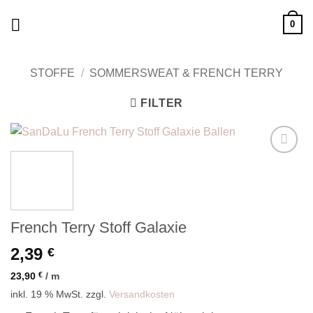
Zum
0
Inhalt
springen
STOFFE
/
SOMMERSWEAT & FRENCH TERRY
FILTER
Add to
wishlist
French Terry Stoff Galaxie
2,39
€
23,90
€
/
m
inkl. 19 % MwSt.
zzgl.
Versandkosten