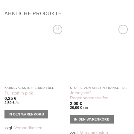
ÄHNLICHE PRODUKTE
Add to
Add to
wishlist
wishlist
KARNEVALSSTOFFE UND TÜLL
STOFFE VON KRISTIN FRANKE - DER PINKE KNOPF
Jerseystoff
Tüllstoff in pink
Regenbogenstreifen
0,25
€
2,50
€
/
m
2,00
€
20,00
€
/
m
IN DEN WARENKORB
IN DEN WARENKORB
zzgl.
Versandkosten
zzgl.
Versandkosten