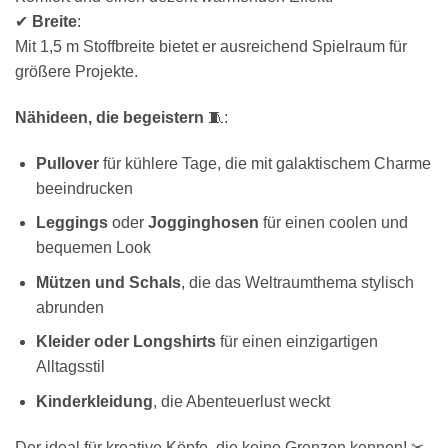
✔
Breite
:
Mit 1,5 m Stoffbreite bietet er ausreichend Spielraum für
größere Projekte.
Nähideen, die begeistern
🧵:
Pullover
für kühlere Tage, die mit galaktischem Charme
beeindrucken
Leggings
oder
Jogginghosen
für einen coolen und
bequemen Look
Mützen und Schals
, die das Weltraumthema stylisch
abrunden
Kleider oder Longshirts
für einen einzigartigen
Alltagsstil
Kinderkleidung
, die Abenteuerlust weckt
Der ideal für kreative Köpfe, die keine Grenzen kennen! ✂