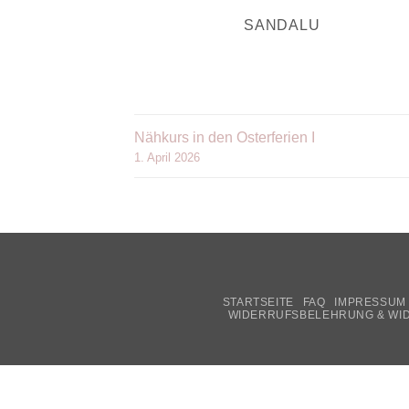
SANDALU
Nähkurs in den Osterferien I
1. April 2026
STARTSEITE
FAQ
IMPRESSUM
WIDERRUFSBELEHRUNG & WI