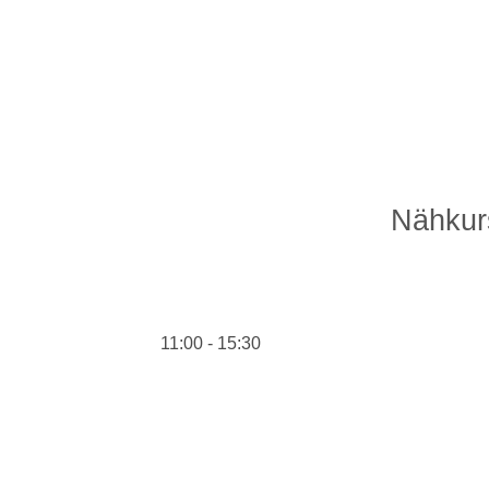
Zum
Inhalt
springen
Nähkurs
11:00
-
15:30