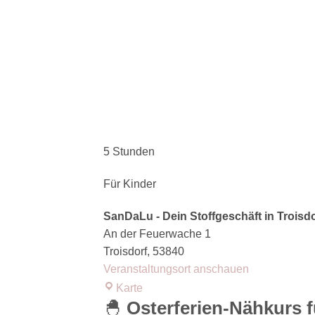
5 Stunden
Für Kinder
SanDaLu - Dein Stoffgeschäft in Troisdo
An der Feuerwache 1
Troisdorf
,
53840
Veranstaltungsort anschauen
SanDaLu
Karte
-
🐣
Osterferien-Nähkurs f