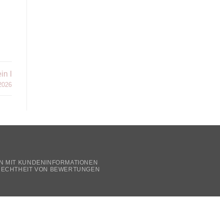
n I
 2026
t
N MIT KUNDENINFORMATIONEN
ECHTHEIT VON BEWERTUNGEN