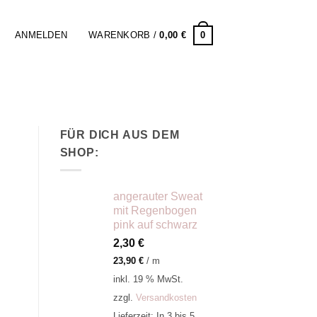
0
ANMELDEN
WARENKORB /
0,00
€
FÜR DICH AUS DEM
SHOP:
angerauter Sweat
mit Regenbogen
pink auf schwarz
2,30
€
23,90
€
/
m
inkl. 19 % MwSt.
zzgl.
Versandkosten
Lieferzeit:
In 3 bis 5