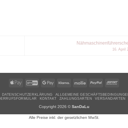
Nähmaschinenführerschei
16. April
Apple
GiroPay
Google
Klarna
Mollie
PayPal
Sofor
Pay
Pay
DATENSCHUTZERKLÄRUNG
ALLGEMEINE GESCHÄFTSBEDINGUNGE
DERRUFSFORMULAR
KONTAKT
ZAHLUNGSARTEN
VERSANDARTEN
Copyright 2026 ©
SanDaLu
Alle Preise inkl. der gesetzlichen MwSt.