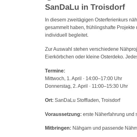
Dein
SanDaLu in Troisdorf
Stoffgeschäft
in
In diesem zweitägigen Osterferienkurs nä
Troisdorf
gesammelt haben, frühlingshafte Projekte 
individuell begleitet.
Zur Auswahl stehen verschiedene Nähproje
Eierkörbchen oder kleine Osterdeko. Jede
Termine:
Mittwoch, 1. April · 14:00–17:00 Uhr
Donnerstag, 2. April · 11:00–15:30 Uhr
Ort:
SanDaLu Stoffladen, Troisdorf
Voraussetzung:
erste Näherfahrung und 
Mitbringen:
Nähgarn und passende Nähm