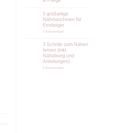
& Pflege
Keine
Kommentare
5 großartige
zu
Wollwalk
Nähmaschinen für
nähen:
Einsteiger
Der
ruhige
zu
2 Kommentare
Stoff
5
(nicht
großartige
nur)
Nähmaschinen
3 Schritte zum Nähen
für
für
Anfängerinnen
lernen (inkl.
Einsteiger
–
Nähübung und
Tipps
zu
Anleitungen)
Verarbeitung
zu
&
6 Kommentare
3
Pflege
Schritte
zum
Nähen
lernen
(inkl.
Nähübung
und
Anleitungen)