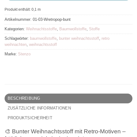
Produkt enthält: 0,1
m
Artikelnummer:
01-03-Wretropop-bunt
Kategorien:
Weihnachtsstoffe
,
Baumwollstoffe
,
Stoffe
Schlagwörter:
baumwollstoffe
,
bunter weihnachtsstoff
,
retro
weihnachten
,
weihnachtsstoff
Marke:
Stenzo
BESCHREIBUNG
ZUSÄTZLICHE INFORMATIONEN
PRODUKTSICHERHEIT
🎨 Bunter Weihnachtsstoff mit Retro-Motiven –