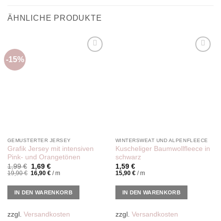
ÄHNLICHE PRODUKTE
-15%
Add to
Add to
wishlist
wishlist
GEMUSTERTER JERSEY
WINTERSWEAT UND ALPENFLEECE
Grafik Jersey mit intensiven
Kuscheliger Baumwollfleece in
Pink- und Orangetönen
schwarz
Ursprünglicher
Aktueller
1,99
€
1,69
€
1,59
€
Preis
Preis
19,90
€
16,90
€
/
m
15,90
€
/
m
war:
ist:
1,99 €
1,69 €.
IN DEN WARENKORB
IN DEN WARENKORB
zzgl.
Versandkosten
zzgl.
Versandkosten