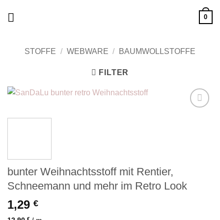
Zum
0
Inhalt
springen
STOFFE
/
WEBWARE
/
BAUMWOLLSTOFFE
FILTER
Add to
wishlist
bunter Weihnachtsstoff mit Rentier,
Schneemann und mehr im Retro Look
1,29
€
12,90
€
/
m