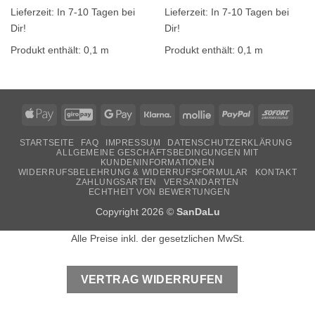
Lieferzeit:
In 7-10 Tagen bei
Lieferzeit:
In 7-10 Tagen bei
Dir!
Dir!
Produkt enthält: 0,1
m
Produkt enthält: 0,1
m
Apple
GiroPay
Google
Klarna
Mollie
PayPal
Sofor
Pay
Pay
STARTSEITE
FAQ
IMPRESSUM
DATENSCHUTZERKLÄRUNG
ALLGEMEINE GESCHÄFTSBEDINGUNGEN MIT
KUNDENINFORMATIONEN
WIDERRUFSBELEHRUNG & WIDERRUFSFORMULAR
KONTAKT
ZAHLUNGSARTEN
VERSANDARTEN
ECHTHEIT VON BEWERTUNGEN
Copyright 2026 ©
SanDaLu
Alle Preise inkl. der gesetzlichen MwSt.
VERTRAG WIDERRUFEN