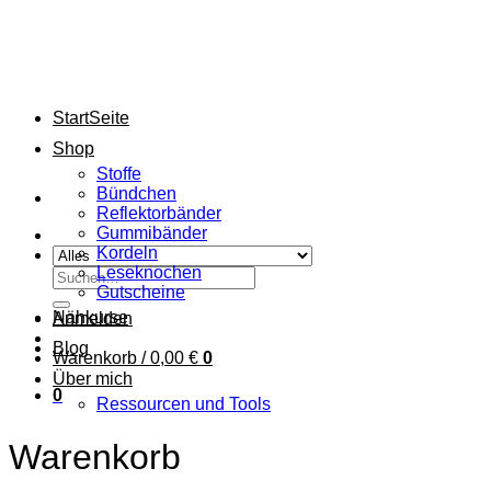
Zum
Inhalt
springen
StartSeite
Shop
Stoffe
Bündchen
Reflektorbänder
Gummibänder
Kordeln
Leseknochen
Suchen
Gutscheine
nach:
Nähkurse
Anmelden
Blog
Warenkorb /
0,00
€
0
Über mich
0
Ressourcen und Tools
Warenkorb