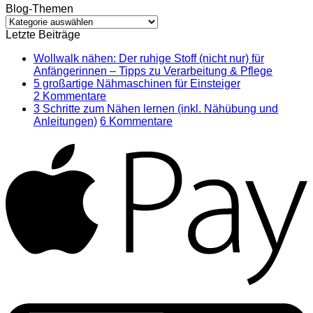
Blog-Themen
Blog-
Themen
Letzte Beiträge
Wollwalk nähen: Der ruhige Stoff (nicht nur) für
Keine
Anfängerinnen – Tipps zu Verarbeitung & Pflege
Kommen
5 großartige Nähmaschinen für Einsteiger
zu
zu
2 Kommentare
Wollwal
5
3 Schritte zum Nähen lernen (inkl. Nähübung und
nähen:
großartige
zu
Anleitungen)
6 Kommentare
Der
Nähmaschinen
3
A
ruhige
für
Schritte
Stoff
Einsteiger
zum
(nicht
Nähen
nur)
lernen
für
(inkl.
Anfänge
Nähübung
–
und
Tipps
Anleitungen)
zu
Verarbe
&
Pflege
G