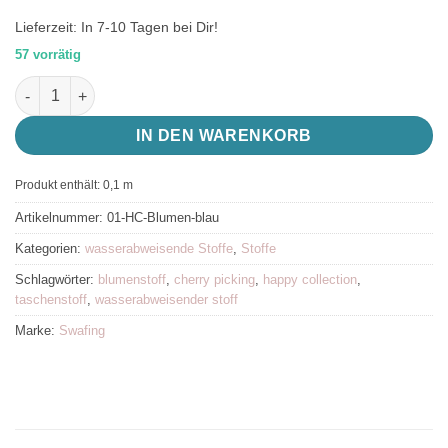
Lieferzeit:
In 7-10 Tagen bei Dir!
57 vorrätig
wasserabweisender Taschenstoff mit Blumen blau, Happy Colle
IN DEN WARENKORB
Produkt enthält: 0,1
m
Artikelnummer:
01-HC-Blumen-blau
Kategorien:
wasserabweisende Stoffe
,
Stoffe
Schlagwörter:
blumenstoff
,
cherry picking
,
happy collection
,
taschenstoff
,
wasserabweisender stoff
Marke:
Swafing