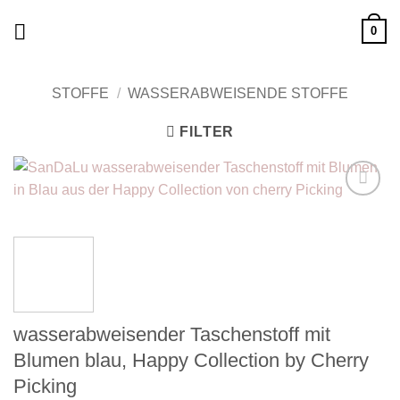
Zum
0
Inhalt
springen
STOFFE
/
WASSERABWEISENDE STOFFE
FILTER
Add to
wishlist
wasserabweisender Taschenstoff mit
Blumen blau, Happy Collection by Cherry
Picking