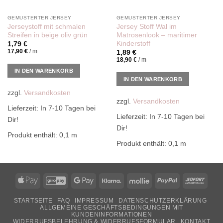
GEMUSTERTER JERSEY
GEMUSTERTER JERSEY
Jerseystoff mit schmalen
Jersey Stoff Wal im
Streifen in beige oliv grün
Matrosenlook – maritimer
Kinderstoff
1,79
€
17,90
€
/
m
1,89
€
18,90
€
/
m
IN DEN WARENKORB
IN DEN WARENKORB
zzgl.
Versandkosten
zzgl.
Versandkosten
Lieferzeit:
In 7-10 Tagen bei
Lieferzeit:
In 7-10 Tagen bei
Dir!
Dir!
Produkt enthält: 0,1
m
Produkt enthält: 0,1
m
Apple
GiroPay
Google
Klarna
Mollie
PayPal
Sofor
Pay
Pay
STARTSEITE
FAQ
IMPRESSUM
DATENSCHUTZERKLÄRUNG
ALLGEMEINE GESCHÄFTSBEDINGUNGEN MIT
KUNDENINFORMATIONEN
WIDERRUFSBELEHRUNG & WIDERRUFSFORMULAR
KONTAKT