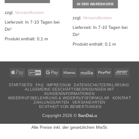
IN DEN WARENKORB
zzgl.
Versandkosten
zzgl.
Versandkosten
Lieferzeit:
In 7-10 Tagen bei
Lieferzeit:
In 7-10 Tagen bei
Dir!
Dir!
Produkt enthält: 0,1
m
Produkt enthält: 0,1
m
Apple
GiroPay
Google
Klarna
Mollie
PayPal
Sofor
Pay
Pay
STARTSEITE
FAQ
IMPRESSUM
DATENSCHUTZERKLÄRUNG
ALLGEMEINE GESCHÄFTSBEDINGUNGEN MIT
KUNDENINFORMATIONEN
WIDERRUFSBELEHRUNG & WIDERRUFSFORMULAR
KONTAKT
ZAHLUNGSARTEN
VERSANDARTEN
ECHTHEIT VON BEWERTUNGEN
Copyright 2026 ©
SanDaLu
Alle Preise inkl. der gesetzlichen MwSt.