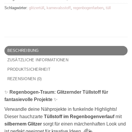
Schlagwörter:
glitzertüll
,
karnevalsstoff
,
regenbogenfarben
,
tüll
BESCHREIBUNG
ZUSÄTZLICHE INFORMATIONEN
PRODUKTSICHERHEIT
REZENSIONEN (0)
✨
Regenbogen-Traum: Glitzernder Tüllstoff für
fantasievolle Projekte
✨
Verwandle deine Nähprojekte in funkelnde Highlights!
Dieser hauchzarte
Tüllstoff im Regenbogenverlauf
mit
silbernem Glitzer
sorgt für einen märchenhaften Look und
ist perfekt geeignet für kreative Ideen. 🌈💫