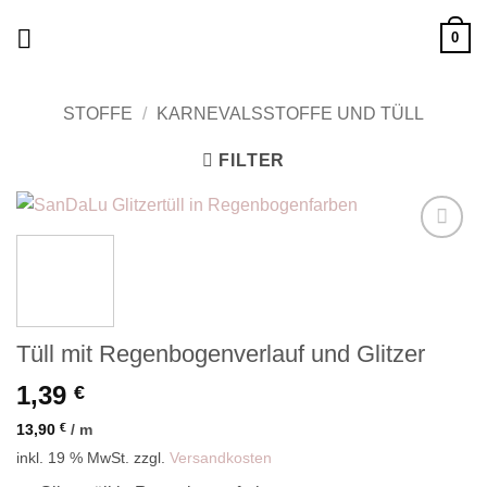
Zum
0
Inhalt
springen
STOFFE
/
KARNEVALSSTOFFE UND TÜLL
FILTER
Add to
wishlist
Tüll mit Regenbogenverlauf und Glitzer
1,39
€
13,90
€
/
m
inkl. 19 % MwSt.
zzgl.
Versandkosten