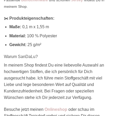
Passende
Bündchenware
und schönen
Jersey
findest Du in
meinem Shop.
✂️ Produkteigenschaften:
Maße:
0,1 m x 1,55 m
Material:
100 % Polyester
Gewicht:
25 g/m²
Warum SanDaLu?
In meinem Shop findest Du eine liebevolle Auswahl an
hochwertigen Stoffen, die ich persönlich für Dich
ausgesucht habe. Ich führe mein Stoffgeschäft mit viel
Liebe und lege besonderen Wert auf Qualität und
Kundenzufriedenheit. Bei Fragen oder speziellen
Wünschen stehe ich Dir jederzeit zur Verfügung.
Besuche jetzt meinen
Onlineshop
oder schau im
Stoffgeschäft Troisdorf vorbei und sichere Dir diesen