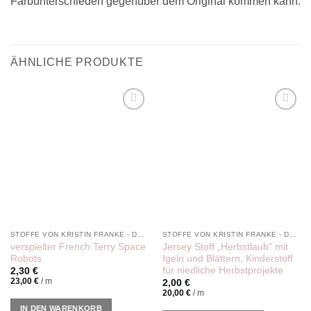
Farbunterschieden gegenüber dem Original kommen kann.
ÄHNLICHE PRODUKTE
Add to
Add to
wishlist
wishlist
STOFFE VON KRISTIN FRANKE - DER PINKE KNOPF
STOFFE VON KRISTIN FRANKE - DER PINKE KNOPF
verspielter French Terry Space
Jersey Stoff „Herbstlaub“ mit
Robots
Igeln und Blättern, Kinderstoff
für niedliche Herbstprojekte
2,30
€
23,00
€
/
m
2,00
€
20,00
€
/
m
IN DEN WARENKORB