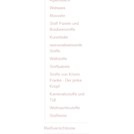
Alpenfleece
Webware
Musselin
Stoff Panele und
Bordürenstoffe
Kunstleder
wasserabweisende
Stoffe
Wollstoffe
Stoffpakete
Stoffe von Kristin
Franke - Der pinke
Knopf
Karnevalsstoffe und
Tüll
Weihnachtsstoffe
Stoffreste
Reißverschlüsse