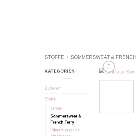
Zum
Inhalt
springen
STOFFE
/
SOMMERSWEAT & FRENCH
KATEGORIEN
Zubehör
Stoffe
Jersey
Sommersweat &
French Terry
Wintersweat und