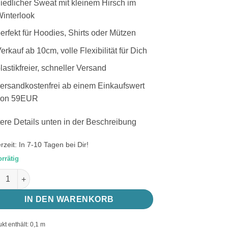
iedlicher Sweat mit kleinem Hirsch im
interlook
erfekt für Hoodies, Shirts oder Mützen
erkauf ab 10cm, volle Flexibilität für Dich
lastikfreier, schneller Versand
ersandkostenfrei ab einem Einkaufswert
von 59EUR
ere Details unten in der Beschreibung
erzeit:
In 7-10 Tagen bei Dir!
orrätig
t Rehkitz mit Mütze, angerauter French Terry Holly von Swafing
IN DEN WARENKORB
kt enthält: 0,1
m