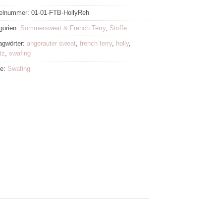
kelnummer:
01-01-FTB-HollyReh
gorien:
Sommersweat & French Terry
,
Stoffe
agwörter:
angerauter sweat
,
french terry
,
holly
,
tz
,
swafing
ke:
Swafing