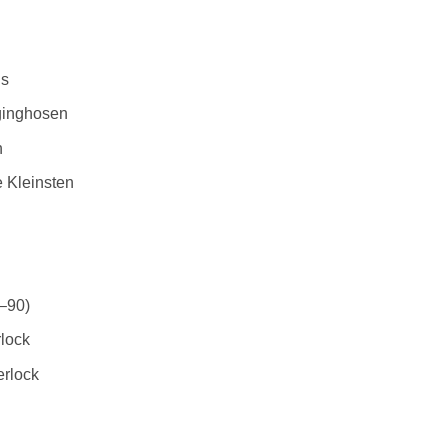
is
ginghosen
n
e Kleinsten
–90)
rlock
erlock