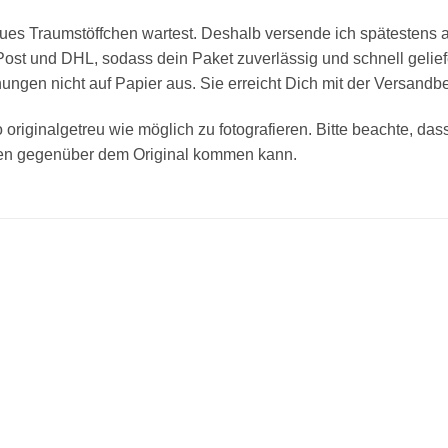
eues Traumstöffchen wartest. Deshalb versende ich spätesten
 Post und DHL, sodass dein Paket zuverlässig und schnell geliefe
ngen nicht auf Papier aus. Sie erreicht Dich mit der Versandbe
 originalgetreu wie möglich zu fotografieren. Bitte beachte, da
den gegenüber dem Original kommen kann.
Add to
Add
wishlist
wishl