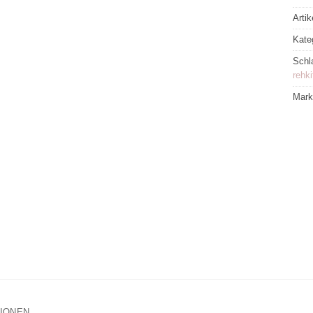
Arti
Kate
Schl
rehki
Mar
TIONEN