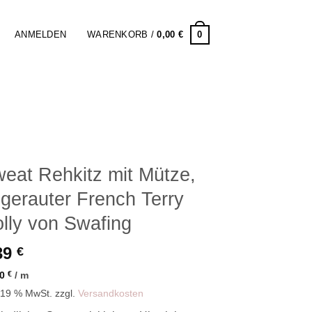
0
ANMELDEN
WARENKORB /
0,00
€
eat Rehkitz mit Mütze,
gerauter French Terry
lly von Swafing
39
€
90
€
/
m
. 19 % MwSt.
zzgl.
Versandkosten