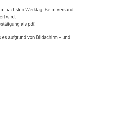
s am nächsten Werktag. Beim Versand
rt wird.
stätigung als pdf.
ss es aufgrund von Bildschirm – und
 to
Add to
ist
wishlist