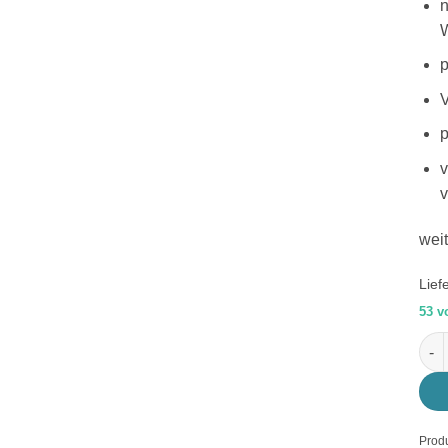
n
W
p
V
p
v
weit
Lief
53 v
Swea
Produ