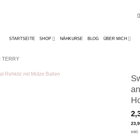
STARTSEITE
SHOP
NÄHKURSE
BLOG
ÜBER MICH
 TERRY
Sw
an
Add to
wishlist
Ho
2,
23,
inkl