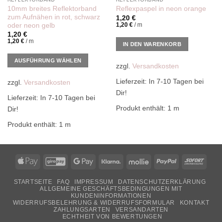
10mm breites Reflektorband
Reflexpaspel in neon orange
zum Aufnähen in rot, schwarz
1,20
€
1,20
€
/
m
oder neon gelb
1,20
€
1,20
€
/
m
IN DEN WARENKORB
AUSFÜHRUNG WÄHLEN
zzgl.
Versandkosten
Dieses
Lieferzeit:
In 7-10 Tagen bei
zzgl.
Versandkosten
Produkt
Dir!
weist
Lieferzeit:
In 7-10 Tagen bei
mehrere
Produkt enthält: 1
m
Dir!
Varianten
auf.
Produkt enthält: 1
m
Die
Optionen
können
Apple
GiroPay
Google
Klarna
Mollie
PayPal
Sofor
auf
Pay
Pay
der
STARTSEITE
FAQ
IMPRESSUM
DATENSCHUTZERKLÄRUNG
Produktseite
ALLGEMEINE GESCHÄFTSBEDINGUNGEN MIT
KUNDENINFORMATIONEN
gewählt
WIDERRUFSBELEHRUNG & WIDERRUFSFORMULAR
KONTAKT
werden
ZAHLUNGSARTEN
VERSANDARTEN
ECHTHEIT VON BEWERTUNGEN