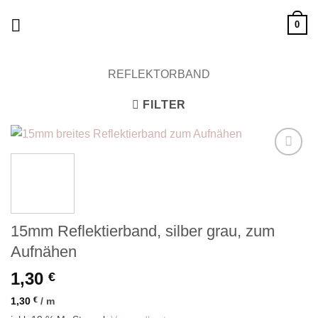
Zum
0
Inhalt
springen
REFLEKTORBAND
FILTER
Add to
wishlist
15mm Reflektierband, silber grau, zum
Aufnähen
1,30
€
1,30
€
/
m