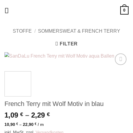
Zum
0
Inhalt
springen
STOFFE
/
SOMMERSWEAT & FRENCH TERRY
FILTER
Add to
wishlist
French Terry mit Wolf Motiv in blau
1,09
–
2,29
€
€
10,90
€
–
22,90
€
/
m
inkl. MwSt.
zzgl.
Versandkosten