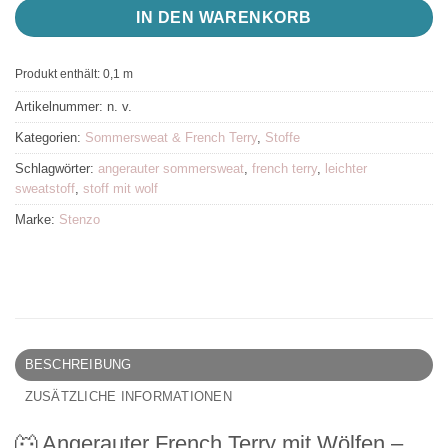
IN DEN WARENKORB
Produkt enthält: 0,1
m
Artikelnummer:
n. v.
Kategorien:
Sommersweat & French Terry
,
Stoffe
Schlagwörter:
angerauter sommersweat
,
french terry
,
leichter
sweatstoff
,
stoff mit wolf
Marke:
Stenzo
BESCHREIBUNG
ZUSÄTZLICHE INFORMATIONEN
🐺 Angerauter French Terry mit Wölfen –