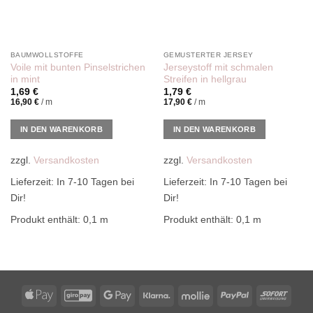
BAUMWOLLSTOFFE
GEMUSTERTER JERSEY
Voile mit bunten Pinselstrichen
Jerseystoff mit schmalen
in mint
Streifen in hellgrau
1,69
€
1,79
€
16,90
€
/
m
17,90
€
/
m
IN DEN WARENKORB
IN DEN WARENKORB
zzgl.
Versandkosten
zzgl.
Versandkosten
Lieferzeit:
In 7-10 Tagen bei
Lieferzeit:
In 7-10 Tagen bei
Dir!
Dir!
Produkt enthält: 0,1
m
Produkt enthält: 0,1
m
Apple
GiroPay
Google
Klarna
Mollie
PayPal
Sofor
Pay
Pay