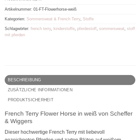
Artikelnummer:
01-FT-Flowerhorse-weiß
Kategorien:
Sommersweat & French Terry
,
Stoffe
Schlagwörter:
french terry
,
kinderstoffe
,
pferdestoff
,
sommersweat
,
stoff
mit pferden
BESCHREIBUNG
ZUSÄTZLICHE INFORMATIONEN
PRODUKTSICHERHEIT
French Terry Flower Horse in weiß von Scheffer
& Wiggers
Dieser hochwertige French Terry mit liebevoll
gezeichneten Pferden und zarten Blüten auf weißem