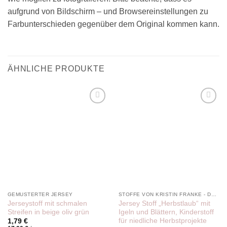
aufgrund von Bildschirm – und Browsereinstellungen zu
Farbunterschieden gegenüber dem Original kommen kann.
ÄHNLICHE PRODUKTE
Add to
Add to
wishlist
wishlist
GEMUSTERTER JERSEY
STOFFE VON KRISTIN FRANKE - DER PINKE KNOPF
Jerseystoff mit schmalen
Jersey Stoff „Herbstlaub“ mit
Streifen in beige oliv grün
Igeln und Blättern, Kinderstoff
für niedliche Herbstprojekte
1,79
€