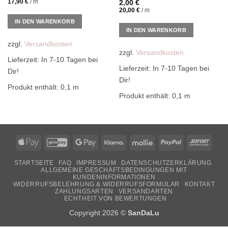
17,90
€
/
m
2,00
€
20,00
€
/
m
IN DEN WARENKORB
IN DEN WARENKORB
zzgl.
Versandkosten
zzgl.
Versandkosten
Lieferzeit:
In 7-10 Tagen bei
Lieferzeit:
In 7-10 Tagen bei
Dir!
Dir!
Produkt enthält: 0,1
m
Produkt enthält: 0,1
m
Apple
GiroPay
Google
Klarna
Mollie
PayPal
Sofor
Pay
Pay
STARTSEITE
FAQ
IMPRESSUM
DATENSCHUTZERKLÄRUNG
ALLGEMEINE GESCHÄFTSBEDINGUNGEN MIT
KUNDENINFORMATIONEN
WIDERRUFSBELEHRUNG & WIDERRUFSFORMULAR
KONTAKT
ZAHLUNGSARTEN
VERSANDARTEN
ECHTHEIT VON BEWERTUNGEN
Copyright 2026 ©
SanDaLu