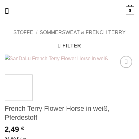
Zum
0
Inhalt
springen
STOFFE
/
SOMMERSWEAT & FRENCH TERRY
FILTER
Add to
wishlist
French Terry Flower Horse in weiß,
Pferdestoff
2,49
€
24,90
€
/
m