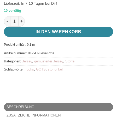
Lieferzeit:
In 7-10 Tagen bei Dir!
10 vorrätig
Bio Jersey Liese und Lotte von Stoffonkel, GOTS zertifiziert, 
IN DEN WARENKORB
Produkt enthält: 0,1
m
Artikelnummer:
01-SO-LieseLotte
Kategorien:
Jersey
,
gemusterter Jersey
,
Stoffe
Schlagwörter:
fuchs
,
GOTS
,
stoffonkel
BESCHREIBUNG
ZUSÄTZLICHE INFORMATIONEN