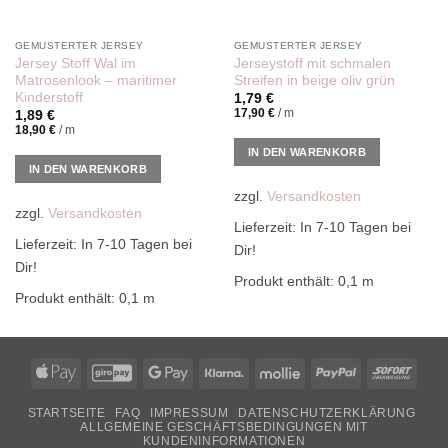
GEMUSTERTER JERSEY
GEMUSTERTER JERSEY
Jersey Stoff Wal im
Jerseystoff mit schmalen
Matrosenlook – maritimer
Streifen in beige oliv grün
Kinderstoff
1,79
€
17,90
€
/
m
1,89
€
18,90
€
/
m
IN DEN WARENKORB
IN DEN WARENKORB
zzgl.
Versandkosten
zzgl.
Versandkosten
Lieferzeit:
In 7-10 Tagen bei
Lieferzeit:
In 7-10 Tagen bei
Dir!
Dir!
Produkt enthält: 0,1
m
Produkt enthält: 0,1
m
Apple
GiroPay
Google
Klarna
Mollie
PayPal
Sofor
Pay
Pay
STARTSEITE
FAQ
IMPRESSUM
DATENSCHUTZERKLÄRUNG
ALLGEMEINE GESCHÄFTSBEDINGUNGEN MIT
KUNDENINFORMATIONEN