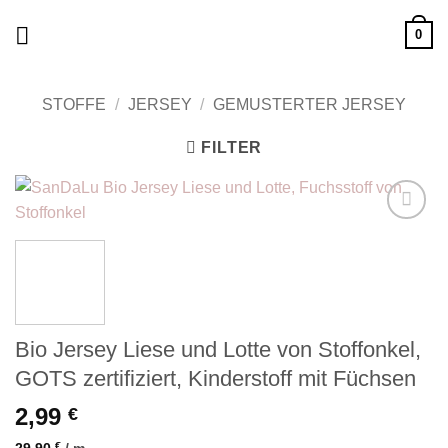
Zum
0
Inhalt
springen
STOFFE
/
JERSEY
/
GEMUSTERTER JERSEY
FILTER
Add to
wishlist
Bio Jersey Liese und Lotte von Stoffonkel,
GOTS zertifiziert, Kinderstoff mit Füchsen
2,99
€
29,90
€
/
m