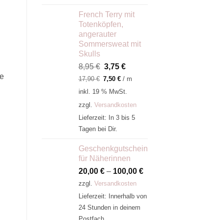
French Terry mit
Totenköpfen,
angerauter
Sommersweat mit
Skulls
Ursprünglicher
Aktueller
8,95
€
3,75
€
ne
Preis
Preis
17,90
€
7,50
€
/
m
war:
ist:
inkl. 19 % MwSt.
8,95 €
3,75 €.
zzgl.
Versandkosten
Lieferzeit:
In 3 bis 5
Tagen bei Dir.
Geschenkgutschein
für Näherinnen
20,00
€
–
100,00
€
zzgl.
Versandkosten
Lieferzeit:
Innerhalb von
24 Stunden in deinem
Postfach.