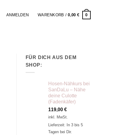
0
ANMELDEN
WARENKORB /
0,00
€
FÜR DICH AUS DEM
SHOP:
Hosen-Nähkurs bei
SanDaLu – Nähe
deine Culotte
(Fadenkäfer)
119,00
€
inkl. MwSt.
Lieferzeit:
In 3 bis 5
Tagen bei Dir.