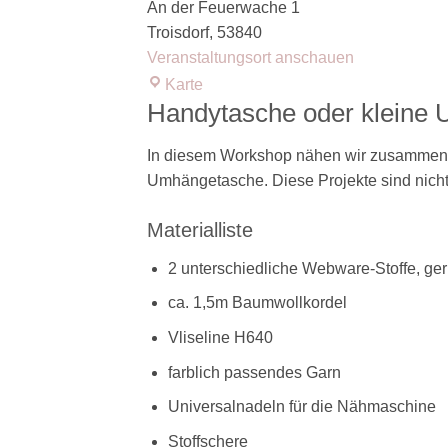
An der Feuerwache 1
Troisdorf
,
53840
Veranstaltungsort anschauen
SanDaLu
Karte
-
Handytasche oder kleine
Dein
In diesem Workshop nähen wir zusammen e
Stoffgeschäft
Umhängetasche. Diese Projekte sind nicht
in
Troisdorf
Materialliste
2 unterschiedliche Webware-Stoffe, ge
ca. 1,5m Baumwollkordel
Vliseline H640
farblich passendes Garn
Universalnadeln für die Nähmaschine
Stoffschere