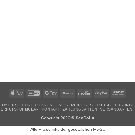
Apple
GiroPay
Google
Klarna
Mollie
PayPal
Sofor
Pay
Pay
DATENSCHUTZERKLÄRUNG
ALLGEMEINE GESCHÄFTSBEDINGUNGE
DERRUFSFORMULAR
KONTAKT
ZAHLUNGSARTEN
VERSANDARTEN
Copyright 2026 ©
SanDaLu
Alle Preise inkl. der gesetzlichen MwSt.