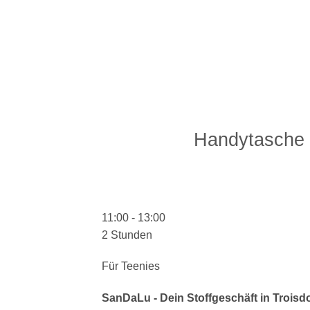
Zum
Inhalt
springen
Handytasche 
11:00
-
13:00
2 Stunden
Für Teenies
SanDaLu - Dein Stoffgeschäft in Troisdo