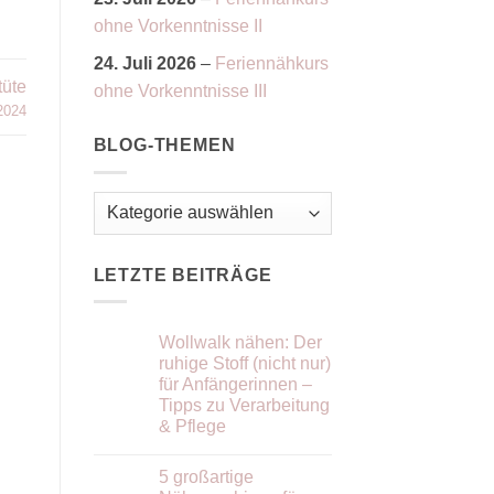
ohne Vorkenntnisse II
24. Juli 2026
–
Feriennähkurs
tüte
ohne Vorkenntnisse III
2024
BLOG-THEMEN
Blog-
Themen
LETZTE BEITRÄGE
Wollwalk nähen: Der
ruhige Stoff (nicht nur)
für Anfängerinnen –
Tipps zu Verarbeitung
& Pflege
Keine
Kommentare
5 großartige
zu
Wollwalk