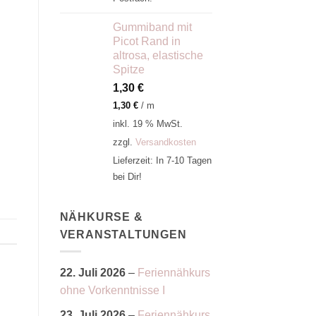
Gummiband mit
Picot Rand in
altrosa, elastische
Spitze
1,30
€
1,30
€
/
m
inkl. 19 % MwSt.
zzgl.
Versandkosten
Lieferzeit:
In 7-10 Tagen
bei Dir!
NÄHKURSE &
VERANSTALTUNGEN
22. Juli 2026
–
Feriennähkurs
ohne Vorkenntnisse I
23. Juli 2026
–
Feriennähkurs