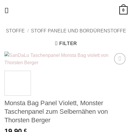
Zum
0
Inhalt
springen
STOFFE
/
STOFF PANELE UND BORDÜRENSTOFFE
FILTER
Add to
wishlist
Monsta Bag Panel Violett, Monster
Taschenpanel zum Selbernähen von
Thorsten Berger
19,90
€