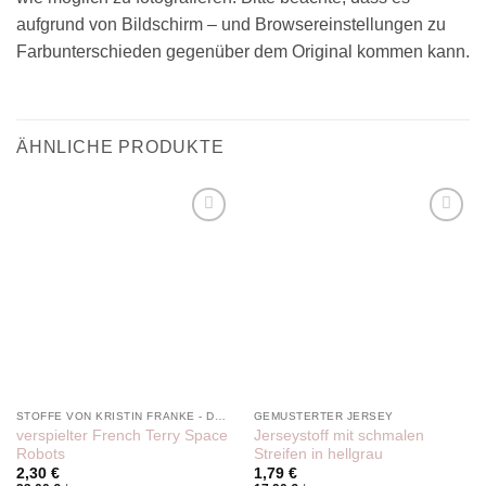
aufgrund von Bildschirm – und Browsereinstellungen zu
Farbunterschieden gegenüber dem Original kommen kann.
ÄHNLICHE PRODUKTE
Add to
Add to
wishlist
wishlist
STOFFE VON KRISTIN FRANKE - DER PINKE KNOPF
GEMUSTERTER JERSEY
verspielter French Terry Space
Jerseystoff mit schmalen
Robots
Streifen in hellgrau
2,30
€
1,79
€