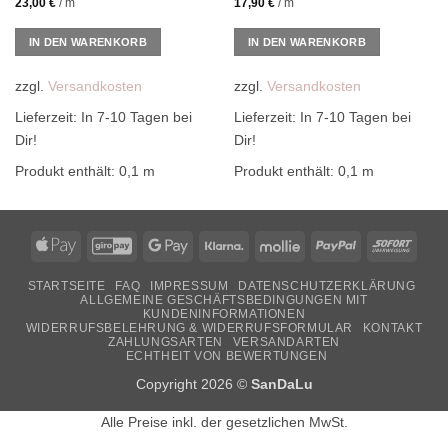
23,00
€
/
m
17,90
€
/
m
IN DEN WARENKORB
IN DEN WARENKORB
zzgl.
Versandkosten
zzgl.
Versandkosten
Lieferzeit:
In 7-10 Tagen bei
Lieferzeit:
In 7-10 Tagen bei
Dir!
Dir!
Produkt enthält: 0,1
m
Produkt enthält: 0,1
m
Apple
GiroPay
Google
Klarna
Mollie
PayPal
Sofor
Pay
Pay
STARTSEITE
FAQ
IMPRESSUM
DATENSCHUTZERKLÄRUNG
ALLGEMEINE GESCHÄFTSBEDINGUNGEN MIT
KUNDENINFORMATIONEN
WIDERRUFSBELEHRUNG & WIDERRUFSFORMULAR
KONTAKT
ZAHLUNGSARTEN
VERSANDARTEN
ECHTHEIT VON BEWERTUNGEN
Copyright 2026 ©
SanDaLu
Alle Preise inkl. der gesetzlichen MwSt.