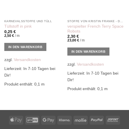
KARNEVALSSTOFFE UND TÜLL
STOFFE VON KRISTIN FRANKE - DER PINKE KNOPF
verspielter French Terry Space
Tüllstoff in pink
Robots
0,25
€
2,50
€
/
m
2,30
€
23,00
€
/
m
IN DEN WARENKORB
IN DEN WARENKORB
zzgl.
Versandkosten
zzgl.
Versandkosten
Lieferzeit:
In 7-10 Tagen bei
Lieferzeit:
In 7-10 Tagen bei
Dir!
Dir!
Produkt enthält: 0,1
m
Produkt enthält: 0,1
m
Apple
GiroPay
Google
Klarna
Mollie
PayPal
Sofor
Pay
Pay