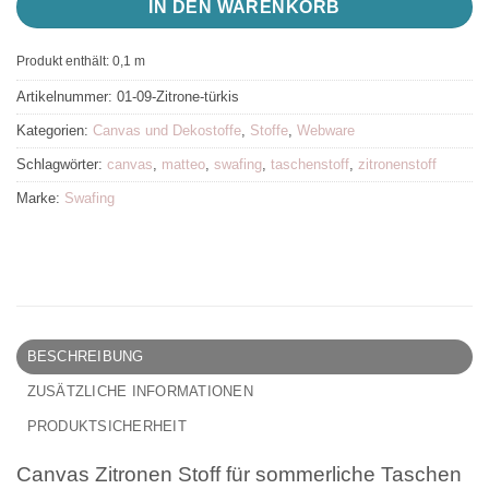
IN DEN WARENKORB
Produkt enthält: 0,1
m
Artikelnummer:
01-09-Zitrone-türkis
Kategorien:
Canvas und Dekostoffe
,
Stoffe
,
Webware
Schlagwörter:
canvas
,
matteo
,
swafing
,
taschenstoff
,
zitronenstoff
Marke:
Swafing
BESCHREIBUNG
ZUSÄTZLICHE INFORMATIONEN
PRODUKTSICHERHEIT
Canvas Zitronen Stoff für sommerliche Taschen