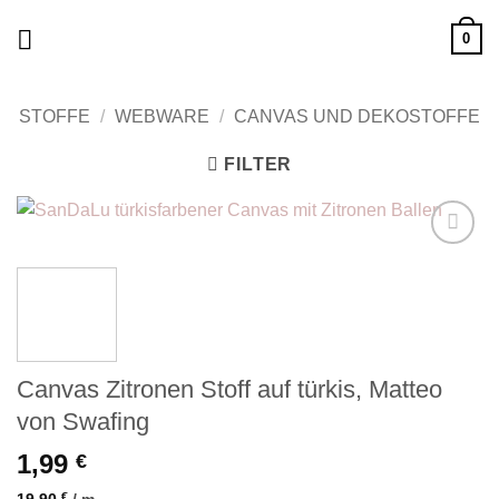
Zum
0
Inhalt
springen
STOFFE
/
WEBWARE
/
CANVAS UND DEKOSTOFFE
FILTER
Add to
wishlist
Canvas Zitronen Stoff auf türkis, Matteo
von Swafing
1,99
€
19,90
€
/
m