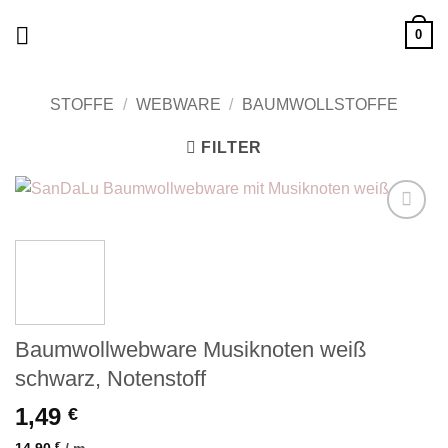
Zum
0
Inhalt
springen
STOFFE
/
WEBWARE
/
BAUMWOLLSTOFFE
FILTER
Add to
wishlist
Baumwollwebware Musiknoten weiß
schwarz, Notenstoff
1,49
€
14,90
€
/
m