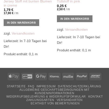
Jersey Stoff mit bunten Blumen
Tüllstoff in pink
in creme
0,25
€
2,50
€
/
m
1,79
€
17,90
€
/
m
IN DEN WARENKORB
IN DEN WARENKORB
zzgl.
Versandkosten
zzgl.
Versandkosten
Lieferzeit:
In 7-10 Tagen bei
Lieferzeit:
In 7-10 Tagen bei
Dir!
Dir!
Produkt enthält: 0,1
m
Produkt enthält: 0,1
m
Apple
GiroPay
Google
Klarna
Mollie
PayPal
Sofor
Pay
Pay
STARTSEITE
FAQ
IMPRESSUM
DATENSCHUTZERKLÄRUNG
ALLGEMEINE GESCHÄFTSBEDINGUNGEN MIT
KUNDENINFORMATIONEN
WIDERRUFSBELEHRUNG & WIDERRUFSFORMULAR
KONTAKT
ZAHLUNGSARTEN
VERSANDARTEN
ECHTHEIT VON BEWERTUNGEN