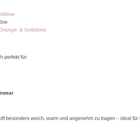
etttöne
töne
 Orange- & Gelbtöne
 perfekt für:
ewear
toff besonders weich, warm und angenehm zu tragen – ideal für 