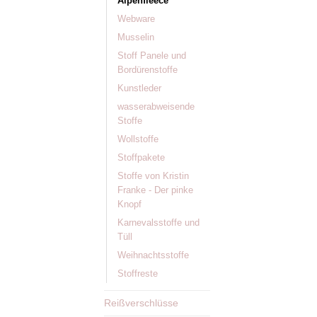
Alpenfleece
Webware
Musselin
Stoff Panele und
Bordürenstoffe
Kunstleder
wasserabweisende
Stoffe
Wollstoffe
Stoffpakete
Stoffe von Kristin
Franke - Der pinke
Knopf
Karnevalsstoffe und
Tüll
Weihnachtsstoffe
Stoffreste
Reißverschlüsse