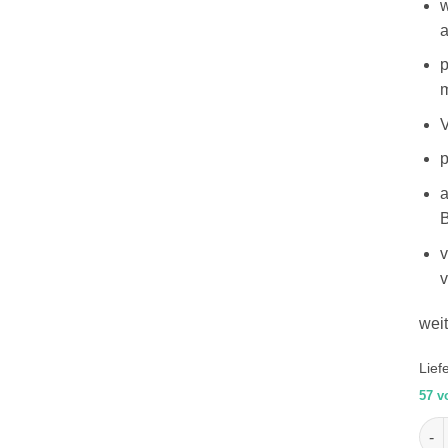
w
p
V
p
a
B
v
weit
Lief
57 v
ang