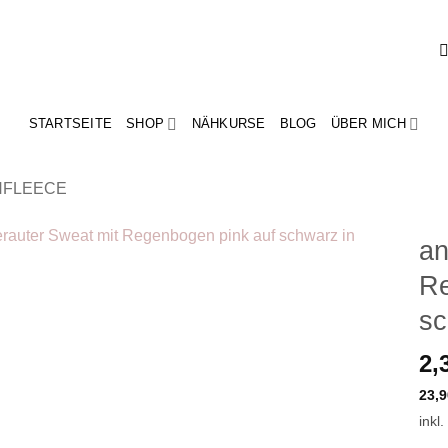
STARTSEITE
SHOP
NÄHKURSE
BLOG
ÜBER MICH
NFLEECE
an
Re
Add to
wishlist
sc
2,
23,
inkl