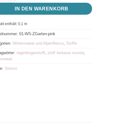
IN DEN WARENKORB
kt enthält: 0,1
m
kelnummer:
01-WS-ZGarten-pink
gorien:
Wintersweat und Alpenfleece
,
Stoffe
agwörter:
regenbogenstoff
,
stoff fantasie muster
,
ersweat
ke:
Stenzo