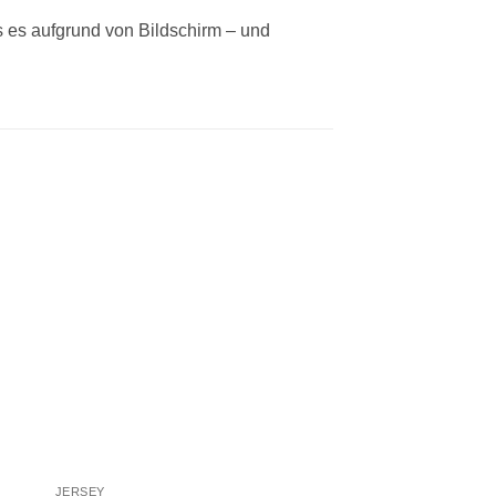
ss es aufgrund von Bildschirm – und
 to
Add to
ist
wishlist
JERSEY
STOFF PANELE UND 