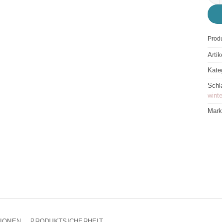
Produ
Arti
Kate
Schl
wint
Mar
TIONEN
PRODUKTSICHERHEIT