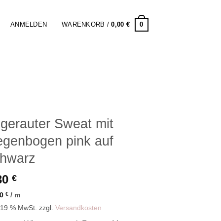
0
ANMELDEN
WARENKORB /
0,00
€
gerauter Sweat mit
genbogen pink auf
hwarz
30
€
90
€
/
m
. 19 % MwSt.
zzgl.
Versandkosten