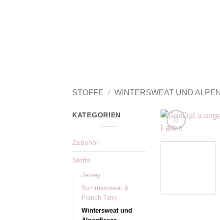
Zum
Inhalt
springen
STOFFE
/
WINTERSWEAT UND ALPE
KATEGORIEN
Zubehör
Stoffe
Jersey
Sommersweat &
French Terry
Wintersweat und