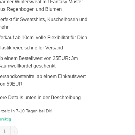
armer Wintersweat mit Fantasy Muster
aus Regenbogen und Blumen
erfekt für Sweatshirts, Kuschelhosen und
mehr
erkauf ab 10cm, volle Flexibilität für Dich
lastikfreier, schneller Versand
b einem Bestellwert von 25EUR: 3m
aumwollkordel geschenkt
ersandkostenfrei ab einem Einkaufswert
von 59EUR
ere Details unten in der Beschreibung
erzeit:
In 7-10 Tagen bei Dir!
orrätig
erauter Sweat mit Regenbogen pink auf schwarz Menge