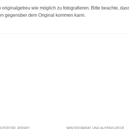
 originalgetreu wie möglich zu fotografieren. Bitte beachte, da
den gegenüber dem Original kommen kann.
Add to
Add
wishlist
wishl
STERTER JERSEY
WINTERSWEAT UND ALPENFLEECE