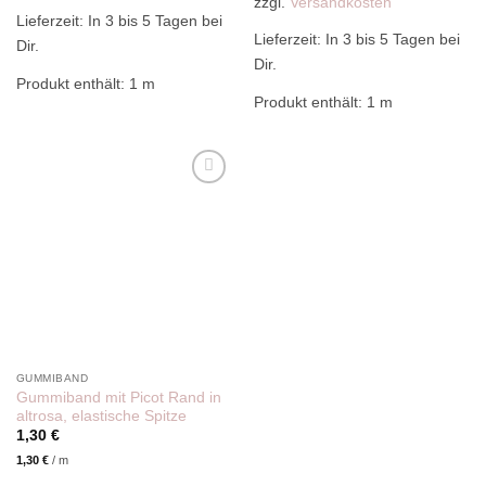
zzgl.
Versandkosten
Lieferzeit:
In 3 bis 5 Tagen bei
Lieferzeit:
In 3 bis 5 Tagen bei
Dir.
Dir.
Produkt enthält: 1
m
Produkt enthält: 1
m
Add to
wishlist
GUMMIBAND
Gummiband mit Picot Rand in
altrosa, elastische Spitze
1,30
€
1,30
€
/
m