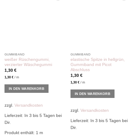
Add to
Add to
wishlist
wishlist
GUMMIBAND
GUMMIBAND
weißer Rüschengummi,
elastische Spitze in hellgrün,
verzierter Wäschegummi
Gummiband mit Picot
Abschluss
1,30
€
1,30
€
1,30
€
/
m
1,30
€
/
m
IN DEN WARENKORB
IN DEN WARENKORB
zzgl.
Versandkosten
zzgl.
Versandkosten
Lieferzeit:
In 3 bis 5 Tagen bei
Lieferzeit:
In 3 bis 5 Tagen bei
Dir.
Dir.
Produkt enthält: 1
m