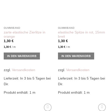
GUMMIBAND
GUMMIBAND
zarte elastische Zierlitze in
elastische Spitze in rot, 15mm
orange
breit
1,30
€
1,30
€
1,30
€
/
m
1,30
€
/
m
IN DEN WARENKORB
IN DEN WARENKORB
zzgl.
Versandkosten
zzgl.
Versandkosten
Lieferzeit:
In 3 bis 5 Tagen bei
Lieferzeit:
In 3 bis 5 Tagen bei
Dir.
Dir.
Produkt enthält: 1
m
Produkt enthält: 1
m