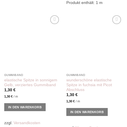
Produkt enthält: 1
m
Add to
Add to
wishlist
wishlist
GUMMIBAND
GUMMIBAND
elastische Spitze in sonnigem
wunderschöne elastische
Gelb, verziertes Gummiband
Spitze in fuchsia mit Picot
Abschluss
1,30
€
1,30
€
1,30
€
/
m
1,30
€
/
m
IN DEN WARENKORB
IN DEN WARENKORB
zzgl.
Versandkosten