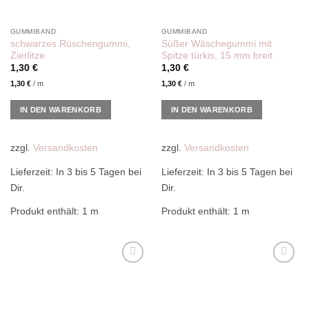
GUMMIBAND
GUMMIBAND
schwarzes Rüschengummi,
Süßer Wäschegummi mit
Zierlitze
Spitze türkis, 15 mm breit
1,30
€
1,30
€
1,30
€
/
m
1,30
€
/
m
IN DEN WARENKORB
IN DEN WARENKORB
zzgl.
Versandkosten
zzgl.
Versandkosten
Lieferzeit:
In 3 bis 5 Tagen bei
Lieferzeit:
In 3 bis 5 Tagen bei
Dir.
Dir.
Produkt enthält: 1
m
Produkt enthält: 1
m
Add to
Add to
wishlist
wishlist