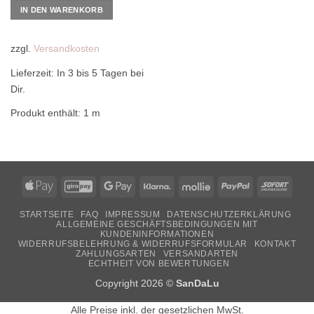
IN DEN WARENKORB
zzgl.
Versandkosten
Lieferzeit:
In 3 bis 5 Tagen bei
Dir.
Produkt enthält: 1
m
Apple
GiroPay
Google
Klarna
Mollie
PayPal
Sofor
Pay
Pay
STARTSEITE
FAQ
IMPRESSUM
DATENSCHUTZERKLÄRUNG
ALLGEMEINE GESCHÄFTSBEDINGUNGEN MIT
KUNDENINFORMATIONEN
WIDERRUFSBELEHRUNG & WIDERRUFSFORMULAR
KONTAKT
ZAHLUNGSARTEN
VERSANDARTEN
ECHTHEIT VON BEWERTUNGEN
Copyright 2026 ©
SanDaLu
Alle Preise inkl. der gesetzlichen MwSt.