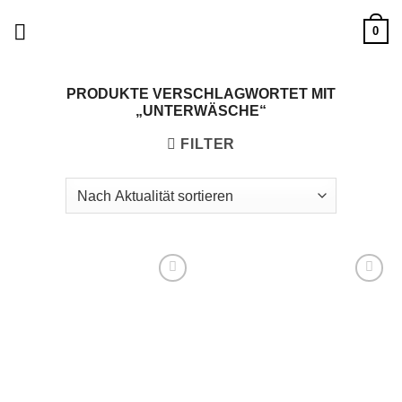
Zum
0
Inhalt
springen
PRODUKTE VERSCHLAGWORTET MIT
„UNTERWÄSCHE“
FILTER
Add to
Add to
wishlist
wishlist