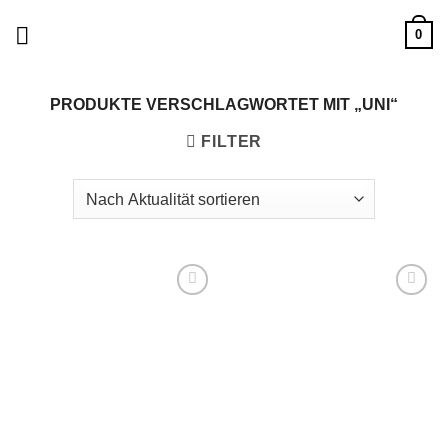
Zum
0
Inhalt
springen
PRODUKTE VERSCHLAGWORTET MIT „UNI“
FILTER
Add to
Add to
wishlist
wishlist