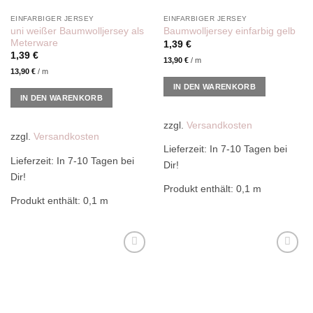
EINFARBIGER JERSEY
EINFARBIGER JERSEY
uni weißer Baumwolljersey als
Baumwolljersey einfarbig gelb
Meterware
1,39
€
1,39
€
13,90
€
/
m
13,90
€
/
m
IN DEN WARENKORB
IN DEN WARENKORB
zzgl.
Versandkosten
zzgl.
Versandkosten
Lieferzeit:
In 7-10 Tagen bei
Lieferzeit:
In 7-10 Tagen bei
Dir!
Dir!
Produkt enthält: 0,1
m
Produkt enthält: 0,1
m
Add to
Add to
wishlist
wishlist