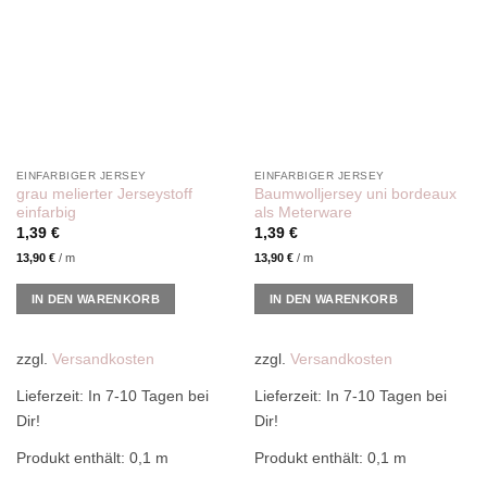
wishlist
wishlist
EINFARBIGER JERSEY
EINFARBIGER JERSEY
grau melierter Jerseystoff
Baumwolljersey uni bordeaux
einfarbig
als Meterware
1,39
€
1,39
€
13,90
€
/
m
13,90
€
/
m
IN DEN WARENKORB
IN DEN WARENKORB
zzgl.
Versandkosten
zzgl.
Versandkosten
Lieferzeit:
In 7-10 Tagen bei
Lieferzeit:
In 7-10 Tagen bei
Dir!
Dir!
Produkt enthält: 0,1
m
Produkt enthält: 0,1
m