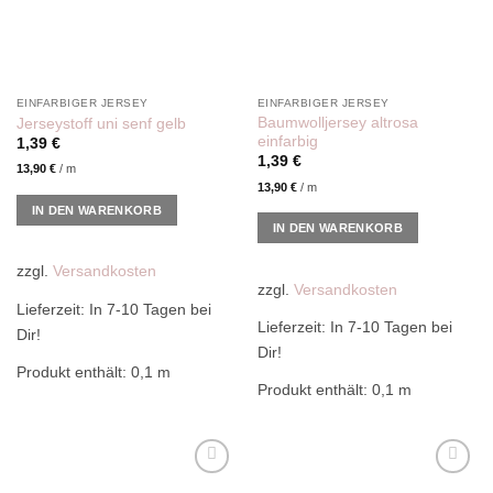
EINFARBIGER JERSEY
EINFARBIGER JERSEY
Baumwolljersey altrosa
Jerseystoff uni senf gelb
einfarbig
1,39
€
1,39
€
13,90
€
/
m
13,90
€
/
m
IN DEN WARENKORB
IN DEN WARENKORB
zzgl.
Versandkosten
zzgl.
Versandkosten
Lieferzeit:
In 7-10 Tagen bei
Lieferzeit:
In 7-10 Tagen bei
Dir!
Dir!
Produkt enthält: 0,1
m
Produkt enthält: 0,1
m
Add to
Add to