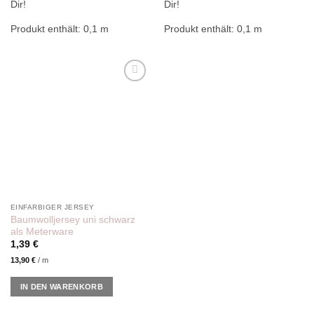
Dir!
Dir!
Produkt enthält: 0,1
m
Produkt enthält: 0,1
m
Add to
wishlist
EINFARBIGER JERSEY
Baumwolljersey uni schwarz
als Meterware
1,39
€
13,90
€
/
m
IN DEN WARENKORB