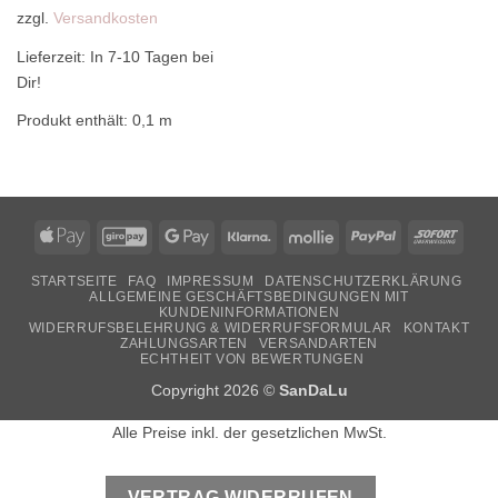
zzgl.
Versandkosten
Lieferzeit:
In 7-10 Tagen bei
Dir!
Produkt enthält: 0,1
m
Apple
GiroPay
Google
Klarna
Mollie
PayPal
Sofor
Pay
Pay
STARTSEITE
FAQ
IMPRESSUM
DATENSCHUTZERKLÄRUNG
ALLGEMEINE GESCHÄFTSBEDINGUNGEN MIT
KUNDENINFORMATIONEN
WIDERRUFSBELEHRUNG & WIDERRUFSFORMULAR
KONTAKT
ZAHLUNGSARTEN
VERSANDARTEN
ECHTHEIT VON BEWERTUNGEN
Copyright 2026 ©
SanDaLu
Alle Preise inkl. der gesetzlichen MwSt.
VERTRAG WIDERRUFEN