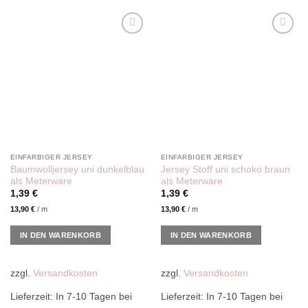
Add to
Add to
wishlist
wishlist
EINFARBIGER JERSEY
EINFARBIGER JERSEY
Baumwolljersey uni dunkelblau
Jersey Stoff uni schoko braun
als Meterware
als Meterware
1,39
€
1,39
€
13,90
€
/
m
13,90
€
/
m
IN DEN WARENKORB
IN DEN WARENKORB
zzgl.
Versandkosten
zzgl.
Versandkosten
Lieferzeit:
In 7-10 Tagen bei
Lieferzeit:
In 7-10 Tagen bei