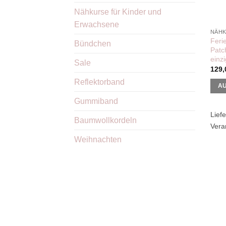
Nähkurse für Kinder und
Erwachsene
Feri
Bündchen
Patch
einzi
Sale
129
Reflektorband
A
Dies
Gummiband
Prod
Liefe
Baumwollkordeln
weist
Vera
mehr
Weihnachten
Vari
auf.
Die
Opti
könn
auf
der
Prod