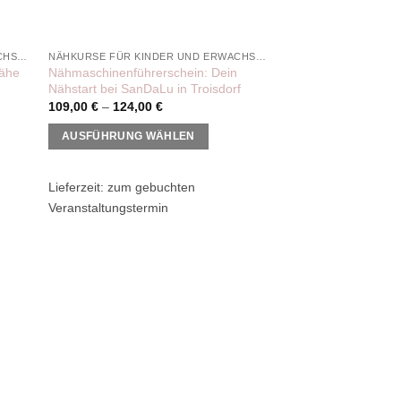
NÄHKURSE FÜR KINDER UND ERWACHSENE
NÄHKURSE FÜR KINDER UND ERWACHSENE
Nähe
Nähmaschinenführerschein: Dein
Nähstart bei SanDaLu in Troisdorf
109,00
€
–
124,00
€
AUSFÜHRUNG WÄHLEN
Dieses
Produkt
Lieferzeit:
zum gebuchten
weist
Veranstaltungstermin
mehrere
Varianten
auf.
Die
Optionen
 to
Add to
können
list
wishlist
auf
der
Produktseite