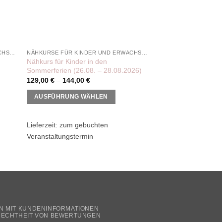
gewählt
werden
NÄHKURSE FÜR KINDER UND ERWACHSENE
NÄHKURSE FÜR KINDER UND ERWACHSENE
Nähkurs für Kinder in den
Sommerferien (26.08. – 28.08.2026)
129,00
€
–
144,00
€
AUSFÜHRUNG WÄHLEN
Dieses
Produkt
Lieferzeit:
zum gebuchten
weist
Veranstaltungstermin
mehrere
Varianten
auf.
Die
t
Optionen
können
N MIT KUNDENINFORMATIONEN
auf
ECHTHEIT VON BEWERTUNGEN