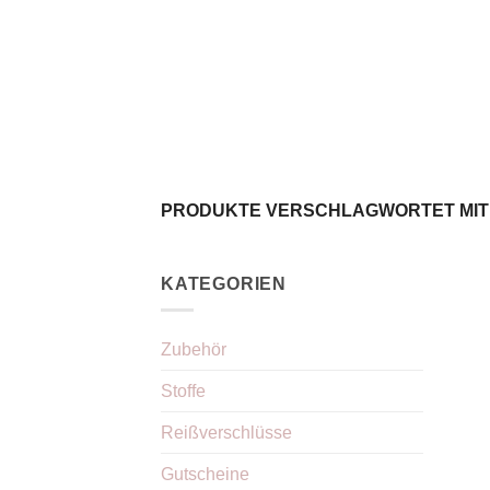
Zum
Inhalt
springen
PRODUKTE VERSCHLAGWORTET MIT
KATEGORIEN
Zubehör
Stoffe
Reißverschlüsse
Gutscheine