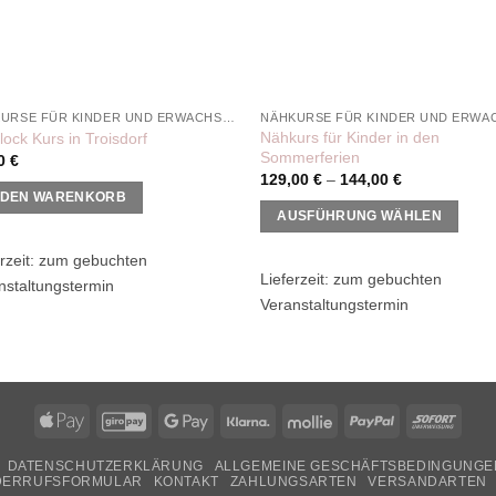
gewählt
hlt
werden
en
NÄHKURSE FÜR KINDER UND ERWACHSENE
Nähkurs für Kinder in den
lock Kurs in Troisdorf
Sommerferien
00
€
129,00
€
–
144,00
€
 DEN WARENKORB
AUSFÜHRUNG WÄHLEN
Dieses
rzeit:
zum gebuchten
Produkt
Lieferzeit:
zum gebuchten
nstaltungstermin
weist
Veranstaltungstermin
mehrere
Varianten
auf.
Die
Apple
GiroPay
Google
Klarna
Mollie
PayPal
Sofor
Optionen
Pay
Pay
können
DATENSCHUTZERKLÄRUNG
ALLGEMEINE GESCHÄFTSBEDINGUNGE
auf
DERRUFSFORMULAR
KONTAKT
ZAHLUNGSARTEN
VERSANDARTEN