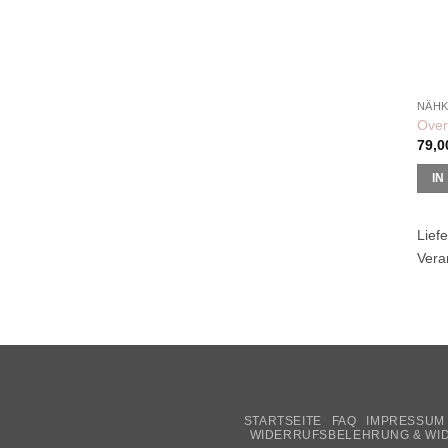
gewä
werd
Over
79,
IN
Liefe
Vera
STARTSEITE
FAQ
IMPRESSUM
WIDERRUFSBELEHRUNG & WI