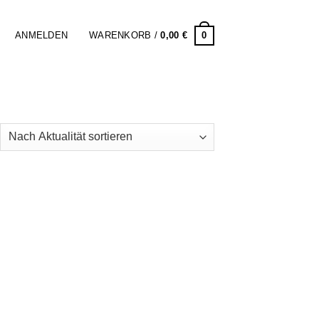
0
ANMELDEN
WARENKORB /
0,00
€
ach
tualität
rtiert
 to
Add to
list
wishlist