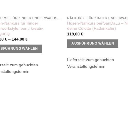
NÄHKURSE FÜR KINDER UND ERWACHSENE
en-Nähkurs für Kinder
Hosen-Nähkurs bei SanDaLu – 
workstyle: bunt, kreativ,
deine Culotte (Fadenkäfer)
gartig
119,00
€
,00
€
–
144,00
€
AUSFÜHRUNG WÄHLEN
USFÜHRUNG WÄHLEN
Dieses
es
Produkt
Lieferzeit:
zum gebuchten
ukt
weist
rzeit:
zum gebuchten
Veranstaltungstermin
mehrere
nstaltungstermin
ere
Varianten
anten
auf.
Die
Optionen
Add to
Add
onen
können
wishlist
wish
en
auf
der
Produktseite
uktseite