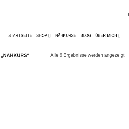
STARTSEITE
SHOP
NÄHKURSE
BLOG
ÜBER MICH
N
Alle 6 Ergebnisse werden angezeigt
 „NÄHKURS“
Ak
so
Add to
Add
wishlist
wish