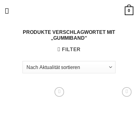
Zum
0
Inhalt
springen
PRODUKTE VERSCHLAGWORTET MIT
„GUMMIBAND“
FILTER
Add to
Add to
wishlist
wishlist