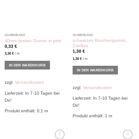
GUMMIBAND
GUMMIBAND
schwarzes Rüschengummi,
40mm breites Gummi in pink
Zierlitze
0,33
€
1,30
€
3,30
€
/
m
1,30
€
/
m
IN DEN WARENKORB
IN DEN WARENKORB
zzgl.
Versandkosten
zzgl.
Versandkosten
Lieferzeit:
In 7-10 Tagen bei
Lieferzeit:
In 7-10 Tagen bei
Dir!
Dir!
Produkt enthält: 0,1
m
Produkt enthält: 1
m