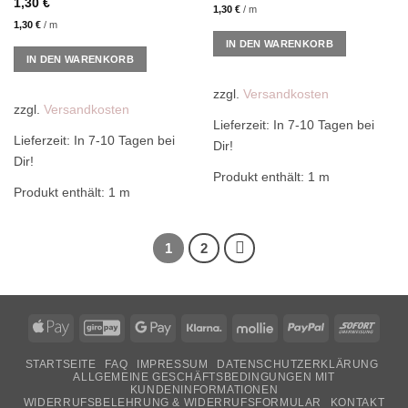
1,30
€
1,30
€
/
m
1,30
€
/
m
IN DEN WARENKORB
IN DEN WARENKORB
zzgl.
Versandkosten
zzgl.
Versandkosten
Lieferzeit:
In 7-10 Tagen bei
Lieferzeit:
In 7-10 Tagen bei
Dir!
Dir!
Produkt enthält: 1
m
Produkt enthält: 1
m
1
2
Apple
GiroPay
Google
Klarna
Mollie
PayPal
Sofor
Pay
Pay
STARTSEITE
FAQ
IMPRESSUM
DATENSCHUTZERKLÄRUNG
ALLGEMEINE GESCHÄFTSBEDINGUNGEN MIT
KUNDENINFORMATIONEN
WIDERRUFSBELEHRUNG & WIDERRUFSFORMULAR
KONTAKT