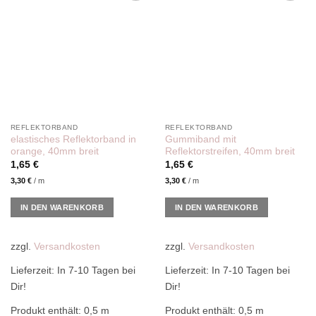
Add to
Add to
wishlist
wishlist
REFLEKTORBAND
REFLEKTORBAND
elastisches Reflektorband in
Gummiband mit
orange, 40mm breit
Reflektorstreifen, 40mm breit
1,65
€
1,65
€
3,30
€
/
m
3,30
€
/
m
IN DEN WARENKORB
IN DEN WARENKORB
zzgl.
Versandkosten
zzgl.
Versandkosten
Lieferzeit:
In 7-10 Tagen bei
Lieferzeit:
In 7-10 Tagen bei
Dir!
Dir!
Produkt enthält: 0,5
m
Produkt enthält: 0,5
m