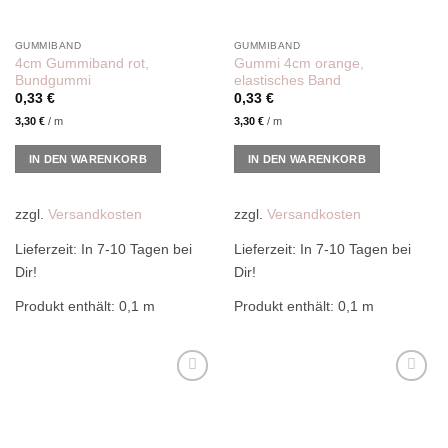
GUMMIBAND
GUMMIBAND
4cm Gummiband rot,
Gummi 4cm orange,
Bundgummi
elastisches Band
0,33
€
0,33
€
3,30
€
/
m
3,30
€
/
m
IN DEN WARENKORB
IN DEN WARENKORB
zzgl.
Versandkosten
zzgl.
Versandkosten
Lieferzeit:
In 7-10 Tagen bei
Lieferzeit:
In 7-10 Tagen bei
Dir!
Dir!
Produkt enthält: 0,1
m
Produkt enthält: 0,1
m
Add to
Add to
wishlist
wishlist