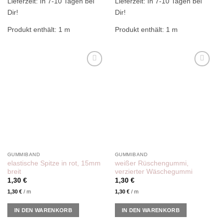
Lieferzeit:
In 7-10 Tagen bei
Lieferzeit:
In 7-10 Tagen bei
Dir!
Dir!
Produkt enthält: 1
m
Produkt enthält: 1
m
Add to
Add to
wishlist
wishlist
GUMMIBAND
GUMMIBAND
elastische Spitze in rot, 15mm
weißer Rüschengummi,
breit
verzierter Wäschegummi
1,30
€
1,30
€
1,30
€
/
m
1,30
€
/
m
IN DEN WARENKORB
IN DEN WARENKORB