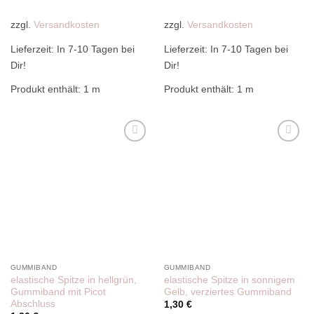
zzgl.
Versandkosten
zzgl.
Versandkosten
Lieferzeit:
In 7-10 Tagen bei
Lieferzeit:
In 7-10 Tagen bei
Dir!
Dir!
Produkt enthält: 1
m
Produkt enthält: 1
m
Add to
Add to
wishlist
wishlist
GUMMIBAND
GUMMIBAND
elastische Spitze in hellgrün,
elastische Spitze in sonnigem
Gummiband mit Picot
Gelb, verziertes Gummiband
Abschluss
1,30
€