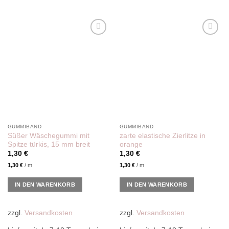
Add to
Add to
wishlist
wishlist
GUMMIBAND
GUMMIBAND
Süßer Wäschegummi mit
zarte elastische Zierlitze in
Spitze türkis, 15 mm breit
orange
1,30
€
1,30
€
1,30
€
/
m
1,30
€
/
m
IN DEN WARENKORB
IN DEN WARENKORB
zzgl.
Versandkosten
zzgl.
Versandkosten