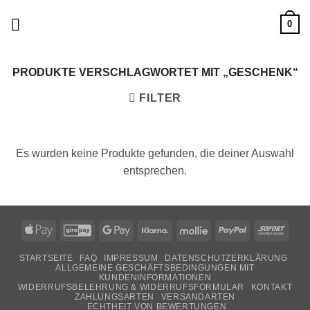
Zum
0
Inhalt
springen
PRODUKTE VERSCHLAGWORTET MIT „GESCHENK“
FILTER
Es wurden keine Produkte gefunden, die deiner Auswahl
entsprechen.
Apple
GiroPay
Google
Klarna
Mollie
PayPal
Sofor
Pay
Pay
STARTSEITE
FAQ
IMPRESSUM
DATENSCHUTZERKLÄRUNG
ALLGEMEINE GESCHÄFTSBEDINGUNGEN MIT
KUNDENINFORMATIONEN
WIDERRUFSBELEHRUNG & WIDERRUFSFORMULAR
KONTAKT
ZAHLUNGSARTEN
VERSANDARTEN
ECHTHEIT VON BEWERTUNGEN